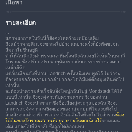
เนื้อหา
รายละเอียด
...
สภาพอากาศในวันนี้ก็ยังคงโหดร้ายเหมือนเดิม
ถึงแม้ว่าพายุหิมะจะซาลงไปบ้าง แต่บางครั้งก็ยังพัดซะจน
ลืมตาไม่ขึ้นอยู่ดี
ทำให้ฉันนึกถึงคำพรรณนาที่ครั้งหนึ่งฉันเคยได้เห็นในบทกวี
โบราณ ซึ่งเปรียบเปรยพายุหิมะราวกับการร่ายรำของดาบ
เหล็กสีซีด
แต่ก็เหมือนดั่งที่ท่าน Landrich ครั้งหนึ่งเคยพูดไว้ ไม่ว่าจะ
ต้องพบเจอกับความยากลำบากอะไร ก็มีแต่ต้องมุ่งเดินต่อไป
เท่านั้น
จะต้องนำความสำเร็จอันยิ่งใหญ่กลับไปสู่ Mondstadt ให้ได้
แบบนี้เท่านั้น จึงจะคู่ควรกับความคาดหวังของท่าน 
Landrich จึงจะนำพามาซึ่งชื่อเสียงสู่ตระกูลของฉัน จึงจะ
สามารถขจัดความหยิ่งผยองของกลุ่มกบฏที่ไม่สงบทิ้งไป
อ้างอิงจากคำจารึก พวกเราจึงตัดสินใจที่จะไม่ไปสำรวจ
ห้อง
ใต้ดินของโบราณสถานที่อยู่ทางตะวันตกเฉียงใต้
ตามแผน
เดิม แต่จะไปที่ห้องลับซึ่งถูกปิดล็อกแทน