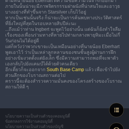
ตามที่นายน้อย Eberhart ตีความข้อความในจารึกออกมา 
ภายในนั้นน่าจะมีภาพจิตรกรรมฝาผนังที่น่าสนใจและอาวุธ
บางอย่างที่ทำขึ้นจาก Starsilver เก็บไว้อยู่
หากเป็นเช่นนั้นจริง ก็น่าจะเป็นการค้นพบทางประวัติศาสตร์
ที่ยิ่งใหญ่ที่สุดในรอบหลายสิบปีล่ะนะ
...ถึงแม้ว่าท่าน Ingbert จะพูดไว้อย่างนั้น แต่ฉันก็ยังทำใจลืม
เรื่องของเพื่อนร่วมทางที่หายไปท่ามกลางพายุหิมะเมื่อไม่กี่
วันก่อนไม่ได้อยู่ดี
แต่ก็หวังว่าพวกเขาจะเป็นเหมือนอย่างที่นายน้อย Eberhart 
พูดเอาไว้ ว่าเป็นเหล่าลูกหลานของชนชั้นสูงผู้ผ่านการฝึก
อย่างเข้มงวดตั้งแต่ยังเล็ก ซึ่งมีความสามารถพอที่จะพาตัว
เองกลับไปยังแคมป์ได้ด้วยตัวคนเดียว
อีกเดี๋ยวก็จะออกจาก 
South Base Camp
 แล้ว เพื่อเข้าไปยัง
ส่วนลึกของโบราณสถานต่อไป
คราวนี้จะต้องสำรวจความมั่นคงของโครงสร้างของโบราณ
สถานให้ดี ๆ
นโยบายความเป็นส่วนตัวของคอมมูนิตี้
ข้อตกลงการใช้งานคอมมูนิตี้
นโยบายความเป็นส่วนตัวของบัญชี