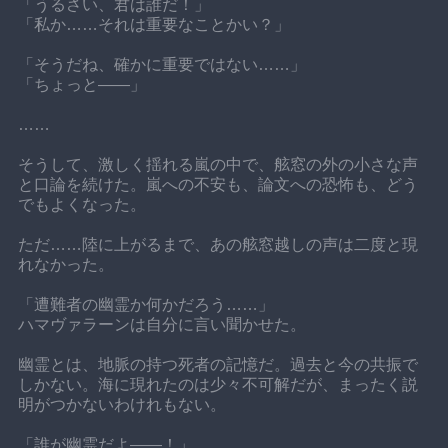
「うるさい、君は誰だ！」
「私か……それは重要なことかい？」
「そうだね、確かに重要ではない……」
「ちょっと——」
……
そうして、激しく揺れる嵐の中で、舷窓の外の小さな声
と口論を続けた。嵐への不安も、論文への恐怖も、どう
でもよくなった。
ただ……陸に上がるまで、あの舷窓越しの声は二度と現
れなかった。
「遭難者の幽霊か何かだろう……」
ハマヴァラーンは自分に言い聞かせた。
幽霊とは、地脈の持つ死者の記憶だ。過去と今の共振で
しかない。海に現れたのは少々不可解だが、まったく説
明がつかないわけれもない。
「誰が幽霊だよ——！」