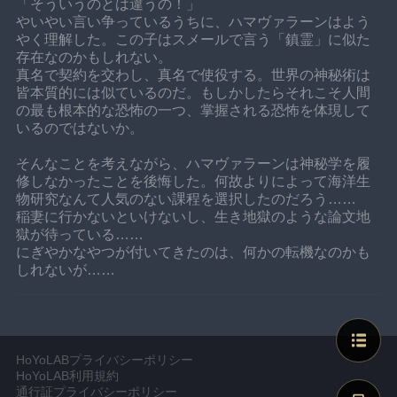
「そういうのとは違うの！」
やいやい言い争っているうちに、ハマヴァラーンはよう
やく理解した。この子はスメールで言う「鎮霊」に似た
存在なのかもしれない。
真名で契約を交わし、真名で使役する。世界の神秘術は
皆本質的には似ているのだ。もしかしたらそれこそ人間
の最も根本的な恐怖の一つ、掌握される恐怖を体現して
いるのではないか。
そんなことを考えながら、ハマヴァラーンは神秘学を履
修しなかったことを後悔した。何故よりによって海洋生
物研究なんて人気のない課程を選択したのだろう……
稲妻に行かないといけないし、生き地獄のような論文地
獄が待っている……
にぎやかなやつが付いてきたのは、何かの転機なのかも
しれないが……
HoYoLABプライバシーポリシー
HoYoLAB利用規約
通行証プライバシーポリシー