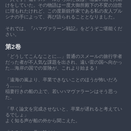
けをしていた。その物語は一度大御所殿下の不変の治世
に埋もれたけれど、この度新鋭作家である私の友人プル
シナの手によって、再び語られることとなりました。
それでは、『ハマヴァラーン戦記』をどうぞご堪能くだ
さい。
第2卷
「どうしてこんなことに…」普通のスメールの旅行学者
だった者が不人気な課題を出され、遠い雷の国へ向かっ
た…海岸の国での冒険が、これより始まる！
「遠海の嵐より、卒業できないことのほうが怖いだろ
う……」
稲妻行きの船の上で、若いハマヴァラーンはそう思っ
た。
「早く論文を完成させないと、卒業が遅れると考えてい
るでしょ」
よく知る声が船の外から聞こえた。