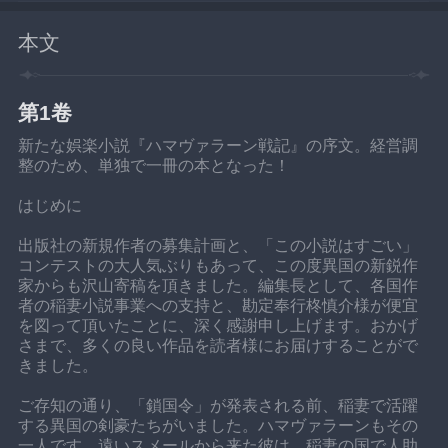
本文
第1卷
新たな娯楽小説『ハマヴァラーン戦記』の序文。経営調
整のため、単独で一冊の本となった！
はじめに
出版社の新規作者の募集計画と、「この小説はすごい」
コンテストの大人気ぶりもあって、この度異国の新鋭作
家からも沢山寄稿を頂きました。編集長として、各国作
者の稲妻小説事業への支持と、勘定奉行柊慎介様が便宜
を図って頂いたことに、深く感謝申し上げます。おかげ
さまで、多くの良い作品を読者様にお届けすることがで
きました。
ご存知の通り、「鎖国令」が発表される前、稲妻で活躍
する異国の剣豪たちがいました。ハマヴァラーンもその
一人です。遠いスメールから来た彼は、稲妻の国で人助