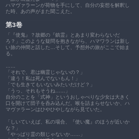
ハマヴァラーンが荷物を手にして、自分の妄想を解釈し
た時、あの声がまた聞こえた。
第3卷
「『使鬼』？故郷の『鎮霊』とあまり変わらないだ
ろ？」このような疑問を抱きながら、ハマワランは新し
い旅の仲間と話した…そして、予想外の旅がここで始ま
る。
……
「それで、君は幽霊じゃないの？」
「違う！私は死んでないもん！」
「でも生きてもいないみたいだけど？」
「うっ、それもそうね……」
自分のことを「式神」というおしゃべりな少女は大きく
口を開けて団子を呑み込んだ。喉を詰まらせないか、ハ
マヴァラーンはひやひやしながら見ていた。
「しいていえば、私の場合、『使い魔』のほうが近いか
な？」
「やっぱり霊の類じゃないか……」