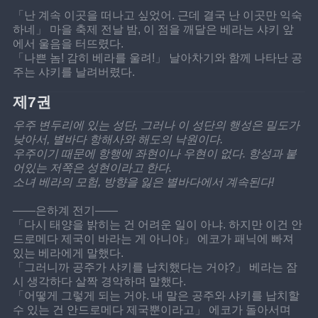
「난 계속 이곳을 떠나고 싶었어. 근데 결국 난 이곳만 익숙
하네」 마을 축제 전날 밤, 이 점을 깨달은 베라는 샤키 앞
에서 울음을 터뜨렸다.
「나쁜 놈! 감히 베라를 울려!」 날아차기와 함께 나타난 공
주는 샤키를 날려버렸다.
제7권
우주 변두리에 있는 성단, 그러나 이 성단의 행성은 밀도가 
낮아서, 별바다 항해사와 해도의 낙원이다. 
우주이기 때문에 항행에 좌현이나 우현이 없다. 항성과 붙
어있는 저쪽은 성현이라고 한다. 
소녀 베라의 모험, 방향을 잃은 별바다에서 계속된다!
——은하계 전기——
「다시 태양을 밝히는 건 어려운 일이 아냐. 하지만 이건 안
드로메다 제국이 바라는 게 아니야」 에코가 패닉에 빠져 
있는 베라에게 말했다.
「그러니까 공주가 샤키를 납치했다는 거야?」 베라는 잠
시 생각하다 살짝 경악하며 말했다.
「어떻게 그렇게 되는 거야. 내 말은 공주와 샤키를 납치할 
수 있는 건 안드로메다 제국뿐이라고」 에코가 돌아서며 