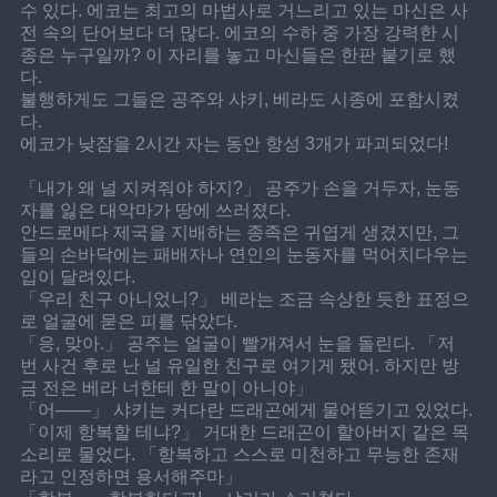
수 있다. 에코는 최고의 마법사로 거느리고 있는 마신은 사
전 속의 단어보다 더 많다. 에코의 수하 중 가장 강력한 시
종은 누구일까? 이 자리를 놓고 마신들은 한판 붙기로 했
다.
불행하게도 그들은 공주와 샤키, 베라도 시종에 포함시켰
다.
에코가 낮잠을 2시간 자는 동안 항성 3개가 파괴되었다!
「내가 왜 널 지켜줘야 하지?」 공주가 손을 거두자, 눈동
자를 잃은 대악마가 땅에 쓰러졌다.
안드로메다 제국을 지배하는 종족은 귀엽게 생겼지만, 그
들의 손바닥에는 패배자나 연인의 눈동자를 먹어치다우는 
입이 달려있다.
「우리 친구 아니었니?」 베라는 조금 속상한 듯한 표정으
로 얼굴에 묻은 피를 닦았다.
「응, 맞아.」 공주는 얼굴이 빨개져서 눈을 돌린다. 「저
번 사건 후로 난 널 유일한 친구로 여기게 됐어. 하지만 방
금 전은 베라 너한테 한 말이 아니야」
「어——」 샤키는 커다란 드래곤에게 물어뜯기고 있었다.
「이제 항복할 테냐?」 거대한 드래곤이 할아버지 같은 목
소리로 물었다. 「항복하고 스스로 미천하고 무능한 존재
라고 인정하면 용서해주마」