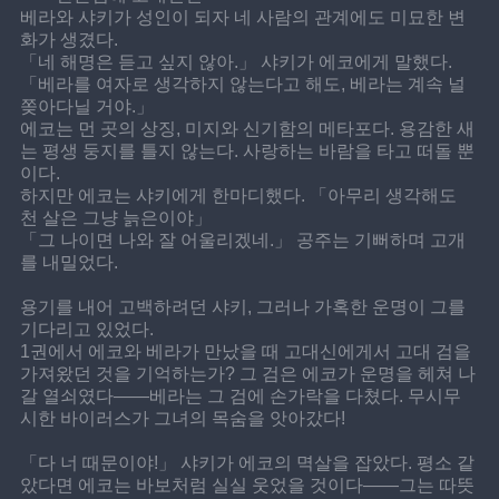
베라와 샤키가 성인이 되자 네 사람의 관계에도 미묘한 변
화가 생겼다.
「네 해명은 듣고 싶지 않아.」 샤키가 에코에게 말했다. 
「베라를 여자로 생각하지 않는다고 해도, 베라는 계속 널 
쫒아다닐 거야.」
에코는 먼 곳의 상징, 미지와 신기함의 메타포다. 용감한 새
는 평생 둥지를 틀지 않는다. 사랑하는 바람을 타고 떠돌 뿐
이다.
하지만 에코는 샤키에게 한마디했다. 「아무리 생각해도 
천 살은 그냥 늙은이야」
「그 나이면 나와 잘 어울리겠네.」 공주는 기뻐하며 고개
를 내밀었다.
용기를 내어 고백하려던 샤키, 그러나 가혹한 운명이 그를 
기다리고 있었다.
1권에서 에코와 베라가 만났을 때 고대신에게서 고대 검을 
가져왔던 것을 기억하는가? 그 검은 에코가 운명을 헤쳐 나
갈 열쇠였다——베라는 그 검에 손가락을 다쳤다. 무시무
시한 바이러스가 그녀의 목숨을 앗아갔다!
「다 너 때문이야!」 샤키가 에코의 멱살을 잡았다. 평소 같
았다면 에코는 바보처럼 실실 웃었을 것이다——그는 따뜻