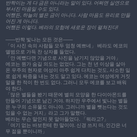
반짝이는 게 다 금은 아니라는 말이 있다. 어쩌면 실연으로 
부서진 마음일 수도 있다. 
어쨌든, 하늘의 별은 금이 아니다. 사람 마음도 유리로 만들
어진 게 아니다. 
어쨌든 이렇다. 베라의 모험에 새로운 장이 펼쳐진다!
――반짝 빛나는 모든 것은――
「이 사진 속의 사람들 모두 엄청 예쁘네」 베라도 에코의 
앨범으로 가득 찬 상자를 들었다.
「안 예뻤다면 기념으로 사진을 남기지 않았을 거야」
에코는 뭔가 숨길 의도는 없었다. 그는 천 년 이상을 살아
온 우주의 현자로 여성이 아주 쉽게 다치는 것도, 사소한 일
로 쉽게 짜증을 내는 것도 알고 있다. 에코는 여성에게 거짓
말을 한 적이 한 번도 없다. 그러니 모두 에코를 보고 배워
야 한다.
「많은 별들을 봤기 때문에 별의 모양을 한 다이아몬드를 
만들어 기념으로 남긴 거야. 하지만 우주에서 빛나는 별들
은 누구의 소유물도 아니야. 그러니까 별을 뺏는다는 것도 
있을 수 없는 거지」라고 그가 말했다.
베라는 무슨 말인지 못 알아들었다. 「뭐라고?」
「여기 없는 바보한테 한 말이야. 신경 쓰지 마, 인간은 너
무 젊을 뿐이니까」