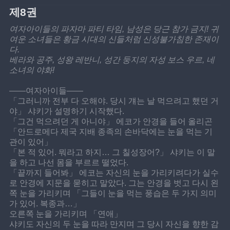
제8권
여자아이들의 파자마 파티 타임, 남성은 당근 참가 금지! 귀
여운 소녀들은 황금 시대의 신들처럼 신성불가침한 존재이
다. 
베라와 공주, 성왕 레반니, 성간 둥지의 자성 보스 우르, 네 
소녀의 야화!
――여자아이들――
「그러니까 전부 다 오해야. 당시 걔는 날 먹으려고 했던 거
야」 샤키가 설명하기 시작했다.
「그건 먹으려던 게 아니야」 에코가 안경을 들어 올리곤 
「안드로메다 제국 지배 종족의 손바닥에는 눈을 먹는 기
관이 있어」 
「본 적 있어. 뭐라고 하지… 그 칠성장어?」 샤키는 이 말
을 하고 나선 몸을 부르르 떨었다.
「끝까지 들어봐」 에코는 자신의 눈을 가리키려다가 실수
로 안경에 지문을 묻히고 말았다. 그는 안경을 벗고 다시 왼
쪽 눈을 가리키며 「그들이 눈을 먹는 풍습은 두 가지 의미
가 있어. 복종과…」
오른쪽 눈을 가리키며 「연애」
샤키도 자신의 두 눈을 따라 만지며 그 당시 자신을 향한 감