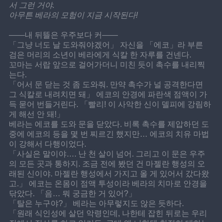
서 그런 거야.
아무튼 베라의 모험이 지금 시작된다!
——내 뒤뜰은 우주보다 커——
「그냥 너도 날 도와줘야겠어」 자신을 「에코」라 부른 
검은 머리의 소년이 베라에게 식칼 한 자루를 건넨다.
꼬마는 서랍 앞으로 걸어가더니 미친 듯이 촉수를 내리찍
는다.
「어서 문 닫는 것 좀 도와줘. 만약 촉수가 널 공격한다면 
그 식칼로 내려치면 돼」 에코의 안경에 파란색 점액이 가
득 묻어 번들거린다. 「빨리! 이 사악한 신이 델피에 강림하
게 해선 안 돼!」
베라는 에코를 도와 문을 닫았다. 비록 촉수를 제압하던 도
중에 에코의 등을 몇 번 찌르긴 했지만… 에코의 치유 마법
이 강해서 다행이었다.
「사실은 말이야…. 난 천 살이 넘어. 그리고 이 문은 우주
의 모든 곳과 통하지. 조금 전에 봤던 건 마젤란 행성의 오
래된 신이야. 마젤란 행성에서 가지고 올 게 있어서 갔다왔
고.」 에코는 온몸이 점액 투성이라 베라의 치마로 안경을 
닦았다. 「음… 뭐 궁금한 거 있어?」
「탈은 누구야?」 베라는 아무렇지도 않은 듯하다.
「원래 식인성에 살던 악령인데, 나한테 잡힌 뒤로는 우리 