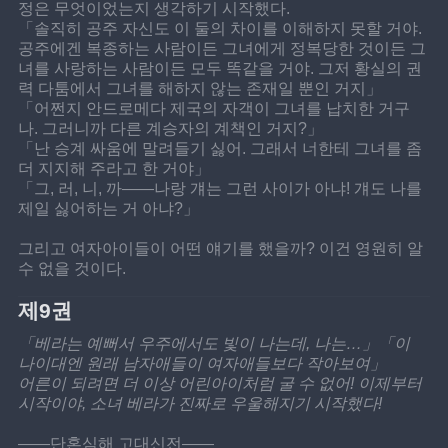
정은 무엇이었는지 생각하기 시작했다.
「솔직히 공주 자신도 이 둘의 차이를 이해하지 못할 거야. 
공주에겐 복종하는 사람이든 그녀에게 정복당한 것이든 그
녀를 사랑하는 사람이든 모두 똑같을 거야. 그저 황실의 권
력 다툼에서 그녀를 해하지 않는 존재일 뿐인 거지」
「어쩐지 안드로메다 제국의 자객이 그녀를 납치한 거구
나. 그러니까 다른 계승자의 계책인 거지?」
「난 승계 싸움에 말려들기 싫어. 그래서 너한테 그녀를 좀 
더 지지해 주라고 한 거야」
「그, 러, 니, 까——나랑 걔는 그런 사이가 아냐! 걔도 나를 
제일 싫어하는 거 아냐?」
그리고 여자아이들이 어떤 얘기를 했을까? 이건 영원히 알 
수 없을 것이다.
제9권
「베라는 예뻐서 우주에서도 빛이 나는데, 나는…」「이 
나이대엔 원래 남자애들이 여자애들보다 작아보여」
어른이 되려면 더 이상 어린아이처럼 굴 수 없어! 이제부터 
시작이야, 소녀 베라가 진짜로 우울해지기 시작했다!
——단혼심해 고대신전——