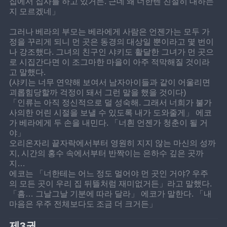
집에서 집사를 하고 있거든. 근데 왜 너한텐 친절히 대하는
지 모르겠네」
그러나 베라의 부모는 베라에게 사람은 언젠가는 모두 가
정을 꾸리게 되니 먼 곳은 동경의 대상일 뿐이라고 몇 번이
나 강조했다. 그녀의 친구인 샤키도 활달한 그녀가 먼 곳으
로 시집간다면 이 조그마한 마을이 아주 적막해질 것이라
고 말했다.
(샤키는 너무 연약해 보여서 남자아이들과 같이 어울리면 
괴롭힘당할까 걱정이 돼서 그런 말을 했을 것이다)
「인류는 아직 정신적으로 덜 성숙해. 그래서 너희가 불가
사의한 어린 시절을 보낼 수 있도록 내가 도와줄게」 에코
가 베라에게 두 손을 내민다. 「너흰 언젠가 청춘이 될 거
야」
오리온자리 끝자락에서부터 영원히 지지 않는 마신의 성까
지, 시간의 홍수 속에서부터 반짝이는 은하수 깊은 곳까
지…
에코는 「너한테는 어느 정도 멀어야 먼 곳인 거야? 우주
의 모든 곳이 우리 집 뒤뜰처럼 재미없거든」라고 말했다.
「흠… 그날그날 기분에 따라 달라」 에코가 말한다. 「내 
마음은 우주 전체보다도 조금 더 크거든」
제3권