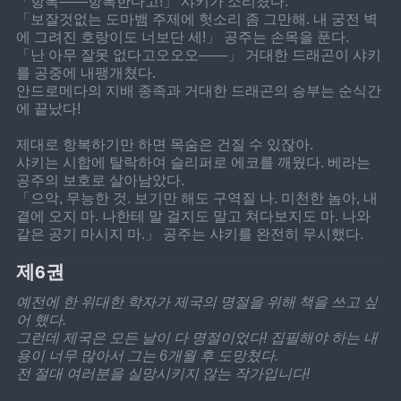
「항복——항복한다고!」 샤키가 소리쳤다.
「보잘것없는 도마뱀 주제에 헛소리 좀 그만해. 내 궁전 벽
에 그려진 호랑이도 너보단 세!」 공주는 손목을 푼다.
「난 아무 잘못 없다고오오오——」 거대한 드래곤이 샤키
를 공중에 내팽개쳤다.
안드로메다의 지배 종족과 거대한 드래곤의 승부는 순식간
에 끝났다!
제대로 항복하기만 하면 목숨은 건질 수 있잖아.
샤키는 시합에 탈락하여 슬리퍼로 에코를 깨웠다. 베라는 
공주의 보호로 살아남았다.
「으악, 무능한 것. 보기만 해도 구역질 나. 미천한 놈아, 내 
곁에 오지 마. 나한테 말 걸지도 말고 쳐다보지도 마. 나와 
같은 공기 마시지 마.」 공주는 샤키를 완전히 무시했다.
제6권
예전에 한 위대한 학자가 제국의 명절을 위해 책을 쓰고 싶
어 했다. 
그런데 제국은 모든 날이 다 명절이었다! 집필해야 하는 내
용이 너무 많아서 그는 6개월 후 도망쳤다.
전 절대 여러분을 실망시키지 않는 작가입니다!