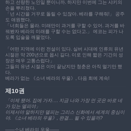
하고 선량한 노인일 뿐이니까. 하지만 이번에 그는 샤키의 
손을 뿌리쳤다.
「넌 시간을 거꾸로 돌릴 수 있잖아. 베라를 구해줘!」 공주
도 애원했다.
「너희들은 몰라. 미래만이 과거를 구할 수 있어. 과거를 바
꿔봤자 베라의 미래를 구할 수는 없다고.」 에코는 피가 나
도록 입술을 깨물었다.
「어떤 지역에 이런 전설이 있다. 실버 시대에 인류의 유년 
시절은 약 200년으로 몹시 길다. 이로 인해 짧은 기간의 성
장은 매우 고통스럽다」
그들의 유년 시절은 이미 끝났지만 청춘은 아직 멀기만 했
다.
베라가 없는 《소녀 베라의 우울》, 다음 회에 계속!
제10권
「이제 됐어. 집에 가자…. 지금 나와 가장 먼 곳은 바로 네
가 있는 델피야」
이제서야 말하지만 델피는 그리스 신화에서 세계의 중심이
야. 《소녀 베라의 우울》, 완결… 될 수 있을까?
——소녀 베라의 우울——