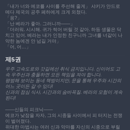
「내가 너와 에코를 사이를 주선해 줄게」 샤키가 안드로
메다 제국의 공주 폐하에게 크게 외쳤다.
「응?」
「난 베라가 좋아. 그러니까――」
「더러워. 시시해. 귀가 썩어 버릴 것 같아. 하등 생물은 닥
치고 있어. 베라는 내가 인정한 친구니까 그녀를 너같이 나
약한 놈에겐 안 넘길 거야」
「어, 어…」
제5권
우주 고속도로와 갓길에선 취식 금지입니다. 신이어도 고
속 우주선과 충돌하면 모든 책임을 져야 합니다.
평범해 보이는 동네 책방이지만, 문을 통해 우주와 시간의 
어느 곳이든 갈 수 있다!
신과의 점심 식사, 시간과의 숨바꼭질. 베라의 모험이 계속
된다!
——신들의 피크닉——
에코가 낮잠을 자자, 그의 시종들 사이에서 피 터지는 전쟁
이 벌어졌다.
위대한 마법사는 여러 신과 악마를 자신의 시종으로 부릴 