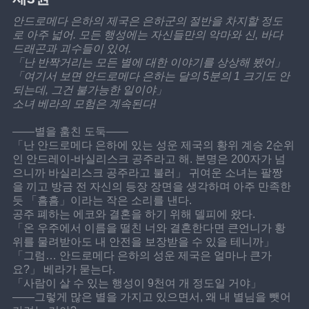
안드로메다 은하의 제국은 은하군의 절반을 차지할 정도
로 아주 넓어. 모든 행성에는 자신들만의 악마와 신, 바다 
드래곤과 괴수들이 있어.
「난 반짝거리는 모든 별에 대한 이야기를 상상해 봤어」
「여기서 보면 안드로메다 은하는 달의 5분의 1 크기도 안 
되는데, 그건 불가능한 일이야」
소녀 베라의 모험은 계속된다!
——별을 훔친 도둑——
「난 안드로메다 은하에 있는 성운 제국의 황위 계승 2순위
인 안드레이-바실리스크 공주라고 해. 본명은 200자가 넘
으니까 바실리스크 공주라고 불러」 귀여운 소녀는 팔짱
을 끼고 방금 전 자신의 등장 장면을 생각하며 아주 만족한 
듯 「흠흠」이라는 작은 소리를 낸다.
공주 폐하는 에코와 결혼을 하기 위해 델피에 왔다.
「온 우주에서 이름을 떨친 너와 결혼한다면 큰언니가 황
위를 물려받아도 내 안전을 보장받을 수 있을 테니까」
「그럼… 안드로메다 은하의 성운 제국은 얼마나 큰가
요?」 베라가 묻는다.
「사람이 살 수 있는 행성이 9천여 개 정도일 거야」
——그렇게 많은 별을 가지고 있으면서, 왜 내 별님을 뺏어 