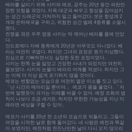
베라를 살리기 위해 샤키와 에코, 공주는 20년 동안 파란만
장한 모험을 겪었다. 지옥 대군과 싸우고 항성을 집어삼키
는 성간 드래곤의 거처까지 밀고 들어갔다. 셋은 항성계 2
개와 은하제국을 구하고, 위험한 성간 벌레 4종류를 소멸시
켰다.
전쟁을 겪은 우주 영웅 샤키는 막 깨어난 베라를 품에 안았
다.
안드로메다 지배 종족에게 20년은 아무것도 아니었다. 베
라는 여전히 귀엽다. 하지만 그녀의 표정은 뭔가 이상했다. 
진심으로 기뻐하면서도 실망한 듯한 표정이었다.
샤키는 한쪽 눈을 잃었고 건장한 사내가 되었지만 여전히 
울보였다. 샤키의 눈물이 베라의 어깨를 적셨다. 하지만 그
는 이제 더 이상 쉽게 포기하지 않을 것이다.
에코는 변함없는 모습으로 여전히 옅은 미소를 짓고 있다.
「난 시간의 메아리일 뿐이야.」 에코가 몸을 풀었다. 「저
번에 말했듯이 과거는 미래를 바꿀 수 없어. 예정 조화의 법
칙이 나보다 조금 세거든. 하지만 무한한 가능성을 지닌 미
래라면 세상을 구할 수 있어」
에코가 샤키를 20년 전 소년의 모습으로 되돌리고, 그들이 
여정을 시작한 날로 함께 돌아갔다. 네 사람은 예전과 똑같
아 보였지만, 예전처럼 천진난만한 날이 다시 오지 않으리