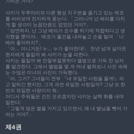
가려는 거야?
샤키가 두루마리와 다른 행성 지구본을 옮기고 있는 에코
를 바라보며 진지하게 묻는다. 「그러니까 넌 베라를 다치
게 할 생각이 눈꼽만큼도 없었던 거야?」
「당연하지. 난 그냥 베라가 조수를 하기에 적합하다고 생
각했을 뿐이야」 에코가 물건을 내려놓고 손을 털며 「너 
베라 좋아하지?」
「아… 아니거든! 누… 누가 좋아한대!」 천년 넘게 살아온 
현자에게 들킬까 봐 샤키가 눈을 피한다.
샤키는 들킬까 봐 안절부절못하다 앨범으로 가득 찬 상자
를 발견한다. 그래서 앨범을 몇 개 꺼내 펼쳐보니 사진 속에
는 수많은 미녀의 사진이 가득했다.
「아, 그거? 그녀들이 전부 『내 유일한 사랑을 줄게!』라
고 말하긴 했지만, 그게 과연 유일한 사랑일까? 그냥 또 한 
번의 유일한 사랑이지 뭐」
어디서 주워들은 건진 모르겠지만 샤키는 살짝 화를 내며 
말한다:
「그렇게 많은 별을 가지고 있으면서, 왜 내 별님을 뺏어 가
려는 거야?」
제4권