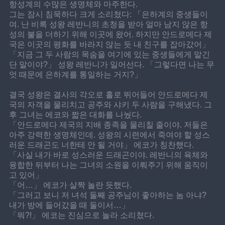
항성계의 수많은 생명체와 마주한다.
그는 잠시 침묵하다 크게 소리쳤다: 「은하계의 중생들이
여. 난 비록 성왕 레반니의 초청을 받아 얼마 남지 않은 항
성의 불을 더하기 위해 이곳에 왔어. 하지만 안드로메다 제
국은 이곳의 평화를 바라지 않는 듯 내 친구를 잡아갔어」
「지금 그 두 사람의 목숨을 여기에 있는 중생들에게 맡긴
단 말이야?」 성왕 레반니가 일어선다. 「그렇다면 나는 무
엇 때문에 은하계를 통일하는 거지?」
결국 성왕은 결사의 각오로 홀로 뛰어들어 안드로메다 제
국의 자객을 물리치고 공주와 샤키 두 사람을 구해냈다. 그 
후 그녀는 에코와 짧은 대화를 나눴다.
「안드로메다 제국의 지배 종족을 물리칠 줄이야. 저들은 
아주 강력한 생명체인데. 성왕의 시련에서 죽여야 할 성스
러운 드래곤도 너한테 안 될 거야」 에코가 칭찬했다.
「사실 내가 바로 성스러운 드래곤이야. 레반니의 육체와 
융합한 뒤부터 나는 그녀의 소원을 이뤄주기 위해 움직이
고 있어」
「어…」 에코가 살짝 놀란 듯했다.
「그러고 보니 저 녀석 둘째 공주님이 좋아하는 놈 아냐? 
내가 방에 들어갔을 때 둘이서…」
「뭐?!」 에코는 진심으로 놀라 소리쳤다.