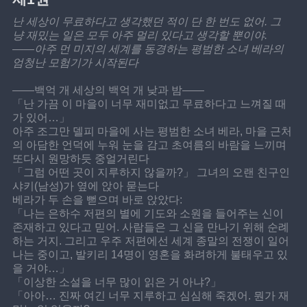
난 세상이 무료하다고 생각했던 적이 단 한 번도 없어. 그
냥 재밌는 일은 모두 아주 멀리 있다고 생각할 뿐이야.
——아주 먼 미지의 세계를 동경하는 평범한 소녀 베라의 
엄청난 모험기가 시작된다
——백억 개 세상의 백억 개 낮과 밤——
「난 가끔 이 마을이 너무 재미없고 무료하다고 느껴질 때
가 있어…」
아주 조그만 델피 마을에 사는 평범한 소녀 베라, 마을 근처
의 아담한 언덕에 누워 눈을 감고 초여름의 바람을 느끼며 
또다시 원망하듯 중얼거린다
「그럼 어떤 곳이 지루하지 않을까?」 그녀의 오랜 친구인 
샤키(남성)가 옆에 앉아 묻는다
베라가 두 손을 뻗으며 바로 앉았다:
「나는 은하수 저편의 별에 기도와 소원을 들어주는 신이 
존재하고 있다고 믿어. 사람들은 그 신을 만나기 위해 순례
하는 거지. 그리고 우주 저편에선 세계 종말의 전쟁이 일어
나는 중이고, 발키리 14명이 영혼을 화려하게 불태우고 있
을 거야…」
「이상한 소설을 너무 많이 읽은 거 아냐?」
「아아… 진짜 여긴 너무 지루하고 심심해 죽겠어. 뭔가 재