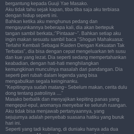
bergantung kepada Guuji Yae Masako.
Aku tidak tahu sejak kapan, tiba-tiba saja aku terbiasa 
dengan hidup seperti ini.
Bahkan ketika aku menghunus pedang dan 
mengayunkannya beberapa kali, dia akan bertepuk 
tangan sambil berkata,:"Pintaaar~". Bahkan setiap aku 
ingin makan sesuatu sambil baca "Shogun Mahakuasa: 
Terlahir Kembali Sebagai Raiden Dengan Kekuatan Tak 
Terbatas", dia bisa dengan cepat mengeluarkan teh susu 
dan kue yang lezat. Dia seperti sedang mempertahankan 
keabadian, dengan hati-hati menghilangkan 
kemungkinan munculnya masalah dari pandangan. Dia 
seperti peri rubah dalam legenda yang bisa 
mengabulkan segala keinginanku.
"Kepitingnya sudah matang~ Sebelum makan, cerita dulu 
dong tentang patrolinya ...."
Masako berbalik dan menyajikan kepiting panas yang 
mengepul-epul, aromanya menyebar ke seluruh ruangan. 
Aku tidak bisa menjawab pertanyaannya, yang 
sejujurnya adalah penyebab suasana hatiku yang buruk 
hari ini.
Seperti yang tadi kubilang, di duniaku hanya ada dua 