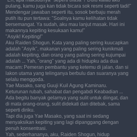
pulang, kamu juga kan tidak bicara sok resmi seperti tadi!"
Mendengar jawaban seperti itu, sosok berbaju merah 
putih itu pun tertawa: "Soalnya kamu kelihatan tidak 
bersemangat. Ya sudah, aku mau lanjut masak. Hari ini 
makannya kepiting kesukaan kamu!"
"Asyik! Kepiting!"
Aku Raiden Shogun. Kata yang paling sering kuucapkan 
adalah "Asyik", makanan yang paling sering kunikmati 
adalah kepiting, dan orang yang paling sering kujumpai 
adalah ... Yah, "orang" yang ada di hidupku ada dua 
macam: Pemeran pembantu yang ketemu di jalan, dan si 
lakon utama yang telinganya berbulu dan suaranya yang 
selalu menggoda.
Yae Masako, sang Guuji Kuil Agung Kaminaru. 
Keturunan rubah, sahabat dan pengabdi Keabadian ... 
Ada begitu banyak gelarnya yang sulit untuk diingat, dan 
di mata orang-orang, sulit didekati dan ditebak, sama 
seperti diriku.
Tapi dia juga Yae Masako, yang saat ini sedang 
menyaksikan kepiting yang lagi dipanggang dengan 
penuh konsentrasi.
Yah, sederhananya, aku, Raiden Shogun, hidup 