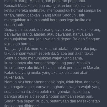
macam orang. Masako, dan pemeran pembantu.
Kecuali Masako, semua orang akan bereaksi sama 
ketika mereka melihatku: membungkuk hormat sampai ke 
tanah, mengucapkan "Yang Mulia Shogun", lalu 
menegakkan tubuh sambil bernapas lega ketika aku 
sudah jauh.
Siapa pun itu, baik istri orang, ayah orang, kekasih orang, 
pahlawan orang, atasan, atau bawahan, hanya akan 
menunjukkan satu jenis wajah di depan Raiden Shogun: 
takut dan hormat.
Tapi yang tidak mereka ketahui adalah bahwa aku juga 
takut dengan wajah seperti itu. Siapa pun akan takut: 
Semua orang menunjukkan wajah yang sama.
Itu sebabnya aku sangat bergantung pada Masako.
Itu sebabnya aku tidak bisa menolak permintaan Masako. 
Kalau dia yang minta, yang aku tak bisa pun akan 
kukerjakan.
Namun aku benar-benar tidak ingin, tidak bisa, dan tidak 
tahu bagaimana caranya menghadapi wajah-wajah yang 
selalu sama itu. Jika boleh menghindari itu semua, 
bahkan aku rela disebut Shogun sampah sekali pun.
Sudah rela seperti itu pun, pertanyaan dari Masako tetap 
tidak dapat dihindari.