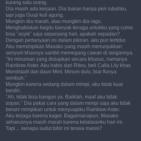
kurang satu orang.
Dia masih ada kerjaan. Dia bukan hanya peri rubahku, 
tapi juga Guuji kuil agung.
Mungkin dia marah, atau mungkin dia ragu. 
Menghabiskan begitu banyak tenaga untukku yang cuma 
bisa "asyik" saja sepanjang hari, apakah sepadan?
Dengan pertanyaan ini dalam pikiran, aku pun tertidur.
Aku memimpikan Masako yang masih menunjukkan 
senyum khasnya sambil memegang cawan di tangannya.
"Ini minuman yang disiapkan secara khusus, namanya 
Rainbow Aster. Aku habis dari Ritou, beli Calla Lily khas 
Mondstadt dan daun Mint. Minum dulu, biar flunya 
sembuh."
Mungkin karena sedang dalam mimpi, aku tidak kuat 
berdiri.
"Ah, tidak bisa bangun ya. Baiklah, maaf aku tidak 
sopan." Dia pakai cara yang dalam mimpi saja aku tidak 
berani mimpikan untuk menyuapiku Rainbow Aster.
Aku terjaga karena kaget. Bagaimanapun, Masako 
seharusnya masih marah karena kelalaianku hari ini.
Tapi ... kenapa sudut bibir ini terasa manis?