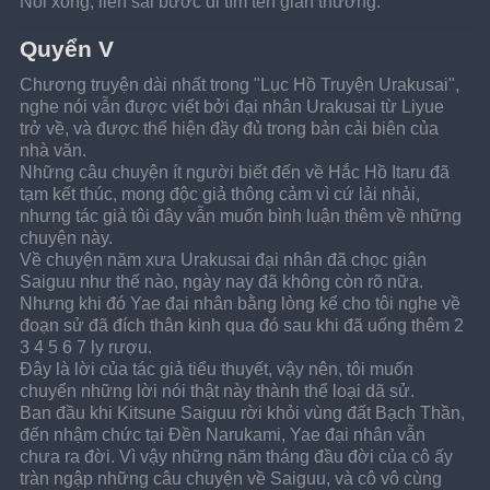
Nói xong, liền sải bước đi tìm tên gian thương.
Quyển V
Chương truyện dài nhất trong "Lục Hồ Truyện Urakusai", 
nghe nói vẫn được viết bởi đại nhân Urakusai từ Liyue 
trở về, và được thể hiện đầy đủ trong bản cải biên của 
nhà văn.
Những câu chuyện ít người biết đến về Hắc Hồ Itaru đã 
tạm kết thúc, mong độc giả thông cảm vì cứ lải nhải, 
nhưng tác giả tôi đây vẫn muốn bình luận thêm về những 
chuyện này.
Về chuyện năm xưa Urakusai đại nhân đã chọc giận 
Saiguu như thế nào, ngày nay đã không còn rõ nữa. 
Nhưng khi đó Yae đại nhân bằng lòng kể cho tôi nghe về 
đoạn sử đã đích thân kinh qua đó sau khi đã uống thêm 2 
3 4 5 6 7 ly rượu.
Đây là lời của tác giả tiểu thuyết, vậy nên, tôi muốn 
chuyển những lời nói thật này thành thể loại dã sử.
Ban đầu khi Kitsune Saiguu rời khỏi vùng đất Bạch Thần, 
đến nhậm chức tại Đền Narukami, Yae đại nhân vẫn 
chưa ra đời. Vì vậy những năm tháng đầu đời của cô ấy 
tràn ngập những câu chuyện về Saiguu, và cô vô cùng 