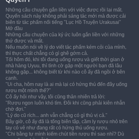
Những câu chuyện gắn liền với việc được rồi lại mất. 
Quyển sách này không phải sáng tác mới mà được cải 
biên từ tác phẩm nổi tiếng "Lục Hồ Truyện Urakusai"
Mở đầu
Những câu chuyện của ký ức luôn gắn liền với những 
thứ được và mất.
Nếu muốn nói về lý do viết tác phẩm kém cỏi của mình, 
thì thực chất chẳng có gì ghê gớm cả.
Tối hôm đó, khi tôi đang uống rượu và giết thời gian ở 
nhà hàng Uyuu, thì tình cờ gặp một người bạn đã lâu 
không gặp... không biết từ khi nào cô ấy đã ngồi ở bên 
cạnh.
"Ui cha, hôm nay là ai mà lại có hứng thú đến đây uống 
rượu một mình thế?"
Cô ấy hỏi như vậy, tôi cũng thản nhiên trả lời:
"Rượu ngon luôn khó tìm. Đôi khi cũng phải kiên nhẫn 
chờ đợi."
"Lý do cũ rích... anh vẫn chẳng có gì thú vị cả."
Bây giờ, cô ấy đã là tổng biên tập, cầm ly rượu nhỏ trên 
tay có vẻ như đang rất có hứng thú uống rượu.
"Chi bằng tự mình kiếm chút tiền rượu thì sao nhỉ? Dù 