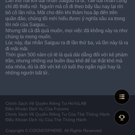
Lần thứ hai khi đại nhân Saiguu ra đi, Yae đại nhân cũng 
chỉ độ thiếu nữ. Người mà cô đi theo bấy lâu nay lại rời 
bỏ cô lần nữa. Mãi cho đến khi thảm họa ập đến trên 
quần đảo, chúng tôi mới hiểu được ý nghĩa sâu xa trong 
lời nói của Saiguu...
Nhưng tất cả đã quá muộn, mọi việc đã không xảy ra như 
chúng ta mong muốn.
Lúc này, đại nhân Saiguu ra đi lần thứ ba, và lần này là ra 
đi mãi mãi.
Thời gian 500 năm có lẽ là quá dài dẵng đối với kẻ phàm 
trần, nhưng những vui buồn đau khổ để lại thật khó mà 
xóa nhòa, dù là đối với kẻ có tuổi thọ ngắn ngủi hay là 
những người bất tử.
Chính Sách Về Quyền Riêng Tư HoYoLAB
Điều Khoản Dịch Vụ Của Forums
Chính Sách Về Quyền Riêng Tư Của Thẻ Thông Hành
Điều Khoản Dịch Vụ Của Thẻ Thông Hành
Copyright © COGNOSPHERE. All Rights Reserved.