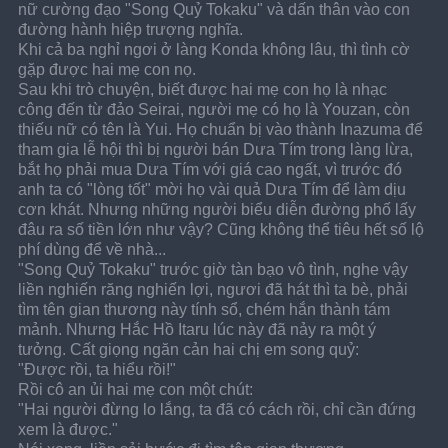
nữ cường đạo "Song Quỷ Tokaku" và dấn thân vào con 
đường hành hiệp trượng nghĩa.
Khi cả ba nghỉ ngơi ở làng Konda không lâu, thì tình cờ 
gặp được hai mẹ con nọ.
Sau khi trò chuyện, biết được hai mẹ con họ là nhạc 
công đến từ đảo Seirai, người mẹ có họ là Youzan, còn 
thiếu nữ có tên là Yui. Họ chuẩn bị vào thành Inazuma để 
tham gia lễ hội thì bị người bán Dưa Tím trong làng lừa, 
bắt họ phải mua Dưa Tím với giá cao ngất, vì trước đó 
anh ta có "lòng tốt" mời họ vài quả Dưa Tím để làm dịu 
cơn khát. Nhưng những người biểu diễn đường phố lấy 
đâu ra số tiền lớn như vậy? Cũng không thể tiêu hết số lộ 
phí dùng để về nhà...
"Song Quỷ Tokaku" trước giờ tàn bạo vô tình, nghe vậy 
liền nghiến răng nghiến lợi, ngươi đã hát thì ta bè, phải 
tìm tên gian thương này tính sổ, chém hắn thành tám 
mảnh. Nhưng Hắc Hồ Itaru lúc này đã nảy ra một ý 
tưởng. Cất giọng ngăn cản hai chị em song quỷ:
"Được rồi, ta hiểu rồi!"
Rồi cô an ủi hai mẹ con một chút:
"Hai người đừng lo lắng, ta đã có cách rồi, chỉ cần đứng 
xem là được."