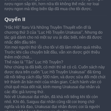
rượu ngon sắp tới, hơn nữa tôi không thể mắc nợ loại 
rượu ngon mà tổng biên tập đã mua cho tôi được.
Quyển II
"Hắc Hồ" Itaru Và Những Truyền Thuyết vốn dĩ là 
chương thứ 3 của "Lục Hồ Truyện Urakusai". Nhưng do 
tác giả dành cho nó một sự ưu ái đặc biệt, nên đã được 
nhắc đến đầu tiên
Xin mọi người thứ lỗi cho tôi vì đã lảm nhảm quá nhiều. 
Trước khi câu chuyện bắt đầu, vẫn xin được giới thiệu 
thêm một chút...
Thế nào là "Tân" Lục Hồ Truyện?
Như chúng ta đã biết, có mới thì sẽ có cũ. Cuốn sách này 
được dựa trên cuốn "Lục Hồ Truyện Urakusai" đã từng 
rất nổi tiếng cách đây 500 năm, và được sửa đổi một chút 
trở thành ấn bản mới của nhân gian. Cách hành văn có 
chút quê mùa dốt nát, kính mong Urakusai đại nhân và 
các độc giả lượng thứ.
Nói về Urakusai đại nhân, đã khá nổi tiếng khi tôi còn 
nhỏ. Khi đó, Saiguu đại nhân cũng rất coi trọng chữ 
nghĩa và trà đạo, Urakusai đại nhân được coi là người 