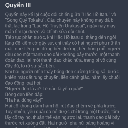
Quyển III
Quyển này kể lại cuộc đối chiến giữa "Hắc Hồ Itaru" và 
"Song Quỷ Tokaku". Câu chuyện này không may đã bị 
thất lạc trong "Lục Hồ Truyện Urakusai", ngày nay may 
mắn tìm lại được và chỉnh sửa đôi chút.
Tiếp tục phần trước, khi Hắc Hồ Itaru đi thẳng đến ngôi 
làng để kiếm cớ gây sự, chỉ thấy có hai người phụ nữ ăn 
mặc như tiều phu đứng bên đường, bên hông mỗi người 
đều đeo một thanh đao dài khoảng bảy thước, một thanh 
đoản đao, lại một thanh đao khác nữa, trang bị vô cùng 
đầy đủ, lộ rõ sự sắc bén.
Khi hai người nhìn thấy bóng đen cường tráng sải bước 
khiến mặt đất rung chuyển, liền cảnh giác, nắm lấy chuôi 
đao đồng loạt hỏi:
"Người đến là ai? Lẽ nào là yêu quái!"
Bóng đen liền đáp:
"Ha ha, đúng vậy!"
Hai cô không dám hàm hồ, rút đao chém về phía trước. 
Tuy nhiên, yêu quái đã né được chỉ trong một bước, tóm 
lấy cổ tay họ, thuận thế vặn ngược lại, thanh đao dài bảy 
thước rơi xuống đất. Hai người phụ nữ bàng hoàng vì 