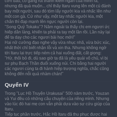
cơn đau, cố gắng rút thanh kiếm ngắn của mình ra, 
nhưng đã quá muộn... chỉ thấy Itaru vung lên một cú đánh 
bay một người, sau đó tóm lấy người kia và nhấc lên như 
một con gà. Cứ như vậy, một tay nhấc người kia, một 
chân thì đạp mạnh lên ngực người còn lại.
"Song Quỷ Tokaku"? Năm ngoái ta thấy chị em ngươi ức 
hiếp dân làng, khiến ta phải ra tay một lần rồi. Lần này lại 
để ta dạy cho các ngươi bài học mới!"
Hai nữ cường đạo nghe vậy vừa nhục nhã, vừa bức xúc, 
nhất thời chỉ biết nhận lỗi và xin tha. Nhưng không ngờ 
tới Itaru lại trực tiếp ném cả hai xuống đất, cất giọng:
"Hừ, thôi bỏ đi, dù sao giờ ta đã là yêu quái vô chủ, vì bị 
sư phụ Bạch Thần đuổi xuống núi. Chi bằng hai người 
các ngươi cùng ta đi hành hiệp trượng nghĩa, chắc cũng 
không đến nỗi quá nhàm chán!"
Quyển IV
Trong "Lục Hồ Truyện Urakusai" 500 năm trước, Youzan 
và Yui đều có những câu chuyện của riêng mình. Nhưng 
vào lúc đó hai mẹ con vẫn phải dựa vào sự cứu giúp của 
Itaru.
Tiếp tục phần trước, Hắc Hồ Itaru đã thu phục được hai 