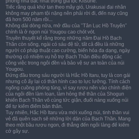
phong nhã bậc nhất trong gia tộc Kitsune.
Tiếc rằng quá khứ tan theo mây gió, Urakusai đại nhân 
không may phạm tội nặng nên phải rời đi, đến nay cũng 
đã hơn 500 năm rồi...
Không dài dòng nữa, mở đầu của "Tân Lục Hồ Truyện" 
chính là ở ngọn núi Yougou cao chót vót.
Truyền thuyết kể rằng trong những năm Đại Hồ Bạch 
Thần còn sống, ngài có sáu đệ tử, tất cả đều là những 
người có pháp thuật cao cường, biến hóa đa dạng, ngày 
thường có nhiệm vụ hỗ trợ Bạch Thần điều động các 
công việc trong ngôi đền và bảo vệ sự an toàn của núi 
Yougou.
Đứng đầu trong sáu người là Hắc Hồ Itaru, tuy là con gái 
nhưng cô ấy lại có thân hình cao to lực lưỡng. Tính cách 
ngông cuồng phóng túng, vì say rượu nên vào chính điện 
của ngôi đền làm loạn, làm hỏng thể thần của Shogun 
khiến Bạch Thần vô cùng tức giận, đuổi nàng xuống núi 
để tự kiểm điểm bản thân.
Tuy nhiên, Hắc Hồ Itaru vừa mới xuống núi, tinh thần vui 
vẻ đã quên sạch sẽ những lời dặn của Bạch Thần. Mang 
theo một bầu rượu ngon, đi thẳng đến ngôi làng để kiếm 
cớ gây sự.