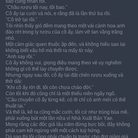
sao cũng nhàn rỗi."
"Chầu rượu tối nay, tôi bao."
Cô ấy lại cười và nói, e rằng đã là lần thứ ba rồi.
"Cô trở lại rồi."
Tôi nhìn thấy gió đêm mang theo một vài cánh hoa anh 
đào rớt trong ly rượu của cô ấy, làm vỡ tan vầng trăng 
nhỏ.
Một cảm giác quen thuộc ập đến, và không hiểu sao lại 
không biết xấu hổ mà thốt ra mấy từ này.
"Anh say rồi."
Cô ấy không vui, giọng điệu mang theo vẻ uy nghiêm 
không gì có thể lay chuyển được.
Nhưng ngay sau đó, cô ấy lại đặt chén rượu xuống và 
thở dài:
"Khi cô ấy rời đi, tôi còn chưa chào đời."
Còn tôi khi đó cũng chỉ là một thiếu niên ngây ngô.
"Câu chuyện cô ấy từng kể, có lẽ chỉ có anh mới có thể 
thuật lại."
Và thế là, kể ra cũng mắc cười, tôi cứ như trúng bùa mê, 
phải xuống bút một lần nữa vì Nhà Xuất Bản Yae.
Mong rằng các độc giả lâu năm đừng bực bội, đây không 
phải cam kết ngừng viết một cách tuỳ hứng.
Dù sao thì tôi cũng phải chuẩn bị trước cho đợt giảm giá 