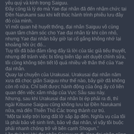
yêu quý và kính trọng Saiguu.
Đây cũng là lý do mà Yae đại nhân đã đến nhậm chức tại 
Đền Narukami sau khi kết thúc hành trình phiêu lưu đây 
đó của mình.
Vì mối quan hệ huyết thống, đại nhân Saiguu vô cùng 
quan tâm chăm sóc cho Yae đại nhân từ khi còn nhỏ, 
nhưng Yae đại nhân bây giờ lại cố gắng không nhớ lại 
khoảng hồi ức đó...
Tuy tôi đã bảo đảm rằng đây là lời của tác giả tiểu thuyết, 
nhưng để tránh việc bị tổng biên tập xét duyệt chỉnh sửa, 
tôi cũng không tiện tiết lộ quá nhiều về thân thế của Yae 
đại nhân.
Quay lại chuyện của Urakusai. Urakusai đại nhân năm 
xưa đã chọc giận Saiguu như thế nào, bây giờ đã không 
còn rõ nữa. Chỉ biết được hành động của ông ấy có liên 
quan đến việc xâm nhập của Vực Sâu sau này.
Nhưng, sau khi Urakusai đại nhân bị ép phải ra đi, thì 
ngài Kitsune Saiguu cũng không lưu lại Đền Narukami 
nữa, mà đến Thiên Thủ Các trong thành cư trú.
"Một tai kiếp trời long đất lở sắp ập đến. Nghĩa vụ của tôi 
là phải bảo vệ sinh linh, bảo vệ đại nhân, vì vậy tôi buộc 
phải nhanh chóng trở về bên cạnh Shogun."