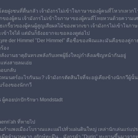
ส่โดยฝูงชนที่ตื่นกลัว เจ้ามังกรไม่เข้าใจภาษาของผู้คนที่โหวกเ
กของผู้คน เจ้ามังกรไม่เข้าใจภาษาของผู้คนที่โหยหวนด้วยความเศร
เกรี้ยวของผู้คนผู้สูญเสียผลไม้ของพวกเขา เจ้ามังกรไม่เข้าใจภาษ
มจะเข้าใจได้ แต่มันก็ยังอยากจะขอลองดูต่อไป
ly Lyre der Himmel "Der Himmel" คือชื่อของพิณและมันคือของคู่ก
บร้อง
ลังงานธาตุอันทรงพลังกับเทพผู้ยิ่งใหญ่กำลังเผชิญหน้ากันอยู่
ีแห่งสายลมเอ่ย
์ตอบกลับ
ทมนตร์อะไรกันนะ? เจ้ามังกรตัดสินใจที่จะอยู่เคียงข้างนักกวีผู้นั้
บร้องของนักกวี
ds ผู้คอยปกปักรักษา Mondstadt
haenri'ah ที่หายไป
่านกำแพงเมืองโบราณและแผ่ไปทั่วแผ่นดินใหญ่ เหล่านักเล่นแร่แป
จำนวนมาก งูยักษ์ทะมึน... มังกรดำ "Durin" ทะยานขึ้นมาจากทะเล