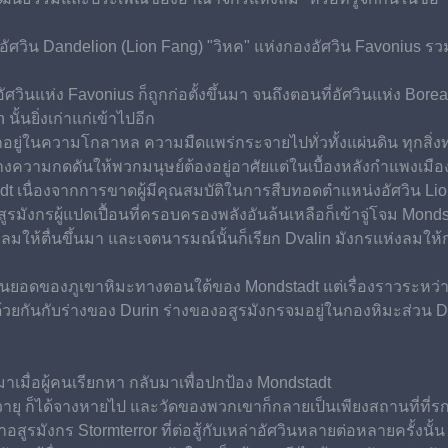
ัศวิน Dandelion (Lion Fang) "วิหค" แห่งกองอัศวิน Favonius รวมไป
วินแห่ง Favonius ก็ถูกก่อตั้งขึ้นมา จนถึงตอนที่อัศวินแห่ง Bo
นั้นยิ่งเก่าแก่เข้าไปอีก
อยู่ในความโกลาหล ความมืดแพร่กระจายไปทั่วทั้งแผ่นดิน ทุกสิ่งทุ
น สร้างความกดดันให้พวกมนุษย์ต้องอยู่อาศัยแต่ในเบื้องหลังกำแพงเมือ
dt เนื่องจากการขาดผู้มีคุณสมบัติในการสืบทอดตำแหน่งอัศวิน Lio
รมังกรผู้แปดเปื้อนที่ครอบครองพลังอันล้นเหลือก็เข้าจู่โจม Monds
งลมให้ตื่นขึ้นมา และเจตนารมณ์นั้นก็เรียก Dvalin มังกรแห่งลมให
่บนยอดของภูเขาหิมะทางตอนใต้ของ Mondstadt แต่เรื่องราวระหว่างกา
ยกันกับร่างของ Durin ร่างของอสูรมังกรจมอยู่ในกองหิมะส่วน Dv
าเมื่อผู้คนเรียกหา กลับมาเพื่อปกป้อง Mondstadt
่วายุ ก็ได้จางหายไป และวัดของพวกเขาก็กลายเป็นเพียงสถานที่ที่รก
อสูรมังกร Stormterror ที่ต่อสู้กับเหล่าอัศวินหลายต่อหลายครั้งนั้น แท