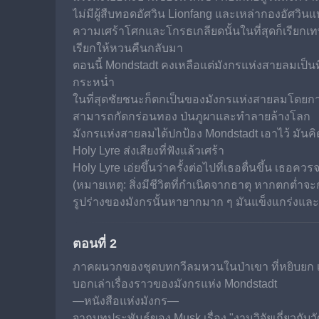
ไม่มีผู้สืบทอดอัศวิน Lionfang และเหล่ากองอัศว
ความเศร้าโศกและโกรธเกลียดนั้นในที่สุดก็เรียกเทพ
เรียกให้หวนคืนกลับมา
ตอนนี้ Mondstadt คงเหลือแต่มังกรแห่งสายลมเป็นที
กระหน่ำ
ในที่สุดชัยชนะก็ตกเป็นของมังกรแห่งสายลมโดยการกัด
สามารถกัดกร่อนทอง ป่นภูผาและทำลายล้างโลก
มังกรแห่งสายลมได้ปกป้อง Mondstadt เอาไว้ มันคิดว
Holy Lyre ส่งเสียงที่ฟังแล้วเศร้า
Holy Lyre เอ่ยขึ้นว่าครั้งต่อไปที่เธอตื่นขึ้น เธอ
(หมายเหตุ: สิ่งมีชีวิตที่กำเนิดจากธาตุ หากตกต่ำจะก
รูปร่างของมังกรนั้นหายากมาก ๆ มันแข็งแกร่งแล
ตอนที่ 2
ภาคผนวกของชุดบทกวีลมหวนในป่าเขา ที่หยิบยก เรื
บอกเล่าเรื่องราวของมังกรแห่ง Mondstadt
—หนังสือแห่งมังกร—
จากบทประพันธ์ของ Musk เรื่อง "งานวิจัยเกี่ยวก