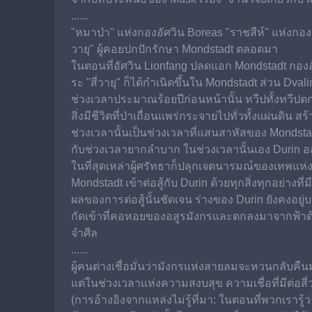
......
"หมาป่า" แห่งกองอัศวิน Boreas "ราชสีห์" แห่งกองอ
วายุ" ผู้คอยปกปักรักษา Mondstadt ตลอดมา
ในตอนที่อัศวิน Lionfang ปลดแอก Mondstadt กองอัศ
ระ "สี่วายุ" ก็ได้กำเนิดขึ้นใน Mondstadt ส่วน Dvalin 
ช่วงเวลาประมาณร้อยปีก่อนหน้านั้น ทวีปทั้งทวีปตก
สิ่งมีชีวิตที่ป่าเถื่อนแพร่กระจายไปทั่วทั้งแผ่นดิ
ช่วงเวลานั้นเป็นช่วงเวลาที่แสนสาหัสของ Mondsta
กับช่วงเวลายากลำบาก ในช่วงเวลานั้นเอง Durin อสู
ในที่สุดเหล่าผู้ศรัทธาก็ปลุกเจตนารมณ์ของเทพแห่
Mondstadt เข้าต่อสู้กับ Durin ด้วยทุกสิ่งทุกอย่างที่มี
ผลของการต่อสู้นั้นชัดเจน ร่างของ Durin ยังคงอยู
กัดเข้าที่คอหอยของอสูรมังกรและตกลงมาจากฟ้าด้ว
จำศีล
......
ผู้คนต่างเชื่อมั่นว่ามังกรแห่งสายลมจะหวนกลับคืนม
แต่ในช่วงเวลาแห่งความสงบสุข ความเชื่อที่มีต่อสี
(การอ้างอิงจากแหล่งไม่รู้ที่มา: ในตอนที่พวกเรารู้ว่า