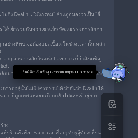
ถึง Dvalin... "มังกรลม" ล้วนถูกมองว่าเป็น "สี่
reas ได้เข้าร่วมกับพวกเขาแล้ว วัฒนธรรมการสักกา
กอย่างที่พบเจอต้องแปดเปื้อน ในช่วงเวลานั้นเหล่า
ง
nfang ส่วนกองอัศวินแห่ง Favonius ก็กำลังเผชิญ
tadt
🎉 ยินดีต้อนรับเข้าสู่ Genshin Impact HoYoWiki
้กลับมาด้วย มันเป็นเหมือนปราการด่านสุดท้ายของ 
รต่อสู้นั้นไม่มีใครทราบได้ ว่ากันว่า Dvalin ได้
alin ก็ถูกเทพแห่งลมเรียกกลับไปและเข้าสู่การ
ร้าง
้จริงแล้วคือ Dvalin แห่งสี่วายุ ศัตรูผู้ขับเคลื่อน