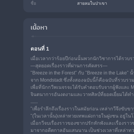
ชื่อ
สายลมในป่าเขา
เนื้อหา
ตอนที่ 1
เมื่อเวลากว่าร้อยปีก่อนนั้นพวกนักวิชาการได้รวบ
—สุดยอดเรื่องราวที่ผ่านการคัดสรร—
"Breeze in the Forest" กับ "Breeze in the La
จาก Mondstadt ซึ่งทั้งสองฉบับนี้ก็คือฉบับที่รวบ
เพื่อที่นักกวีพเนจรจะได้รับคำตอบรับจากผู้ฟังและ M
จินตนาการอันงดงามและวาทศิลป์ที่ยอดเยี่ยมได้ทำ
......
"เพื่อรำลึกถึงเรื่องราวในสมัยก่อน เหล่ากวีจึงขับข
"(ในเวลานั้น)เหล่าทวยเทพแฝงกายในฝูงชน อยู่ในโ
เมื่อกวีจบเรื่องราวของซากปรักหักพังและเรื่องราวข
มาจากอดีตกาลอันแสนนาน เป็นช่วงเวลาที่เหล่าทวยเท