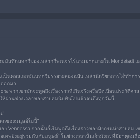
รวมบันทึกบทกวีของเหล่ากวีพเนจรไร้นามมากมายใน Mondstadt เอาไ
ke" นั้นเป็นคอลเลกชันบทกวีบรรยายสองฉบับ เหล่านักวิชาการได้
รวมออกมา
ora พวกเขามักจะพูดถึงเรื่องราวที่เกินจริงหรือบิดเบือนประวัติศาสต
ให้ผ่านช่วงเวลาของสายลมนับพันไปแล้วจนถึงทุกวันนี้
าน"
ลกของมนุษย์ใบนี้"
อง Vennessa จากนั้นก็เริ่มพูดถึงเรื่องราวของมังกรแห่งสายลม เขา
พยังอยู่ร่วมกันกับมนุษย์" ในช่วงเวลานั้นเจ้ามังกรที่มีธาตุลมถ