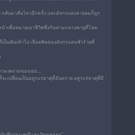
e กลับมาสั่นไหวอีกครั้ง และมังกรแห่งสายลมก็ถูก
น้าเพื่อหมายเอาชีวิตซึ่งกันท่ามกลางพายุที่โหม
เป็นพิษเข้าไป เลือดพิษของมังกรแสนชั่วร้ายที่
ด
ึงความงดงามของเธอ...
ะเปลี่ยนเป็นอสูรแร่ธาตุที่อันตราย อสูรแร่ธาตุที่มี
อ "บันทึกประเพณีและวัฒนธรรม"