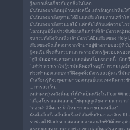
รู้อยากเห็นเกี่ยวกับทุกสิ่งในโลก
มันบินลงมายังหมู่บ้านแห่งหนึ่ง แต่กลับถูกปาหินใ
มันบินลงมายังสุสาน ได้ยินแต่เสียงโหยหวนเศร้าโศ
มันบินลงมายังสวนผลไม้ แต่กลับได้รับแต่ความโกรธ
โลกมนุษย์นั้นช่างซับซ้อนเกินกว่าที่เจ้ามังกรหนุ่
จนกระทั่งถึงวันหนึ่ง เจ้ามังกรได้ยินเสียงของ Ho
เสียงของพิณก็ลงมาจากฟ้ามาอยู่ข้างกายของผู้ที่ขั
ผู้คนเริ่มที่จะตื่นตระหนก เพราะมังกรผู้ครอบครองพ
"ดูสิ มันออกจะสวยงามและอ่อนโยนขนาดนี้" นักกว
"แต่ว่า พวกเราไม่รู้ว่ามันคิดอะไรอยู่นี่" พวกมนุษย
ท่วงทำนองและบทกวีดึงดูดทั้งมังกรและผู้คน นี่มันเว
มันเรียนรู้ที่จะพูดภาษาของมนุษย์และเทคนิคการขั
... การละเว้น...
เหล่าคนรุ่นหลังนั้นยกให้มันเป็นหนึ่งใน Four Win
"เมืองโบราณล่มสลาย ไข่มุกสูญเสียความแวววาว"
"ทองคำสีจืดจาง ผ้าไหมขาวกลายเป็นเหลือง"
นั่นคืออีกเรื่องอื่นอีกเรื่องที่เกิดขึ้นกับอาณาจักร K
ราชวงศ์ Blacksun ล่มสลายลงและภัยพิบัติก็ทะลุผ
แรงทะเยอทะยานของพวกเขา ก่อเกิดอสูรแห่งความมืด