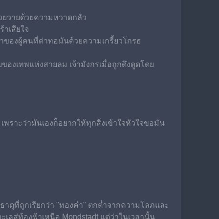
หวกโวยวายด้วยความหวาดกลัว
้าเสียใจ
าของผู้คนที่ด่าทอมันด้วยความเกรี้ยวโกรธ
ายของเทพแห่งสายลม เจ้ามังกรเมื่อถูกดึงดูดโดย
น เพราะว่ามันเองก็อยากให้ทุกสิ่งเข้าใจหัวใจขอมัน 
รธาตุที่ถูกเรียกว่า "ทองคำ" ตกต่ำจากความโลภและ
สู่ท้องฟ้าเหนือ Mondstadt แต่ว่าในเวลานั้น