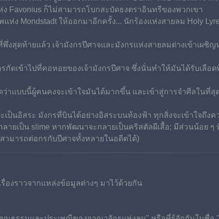
ินแห่ง Favonius ก็ไม่สามารถโบกสะบัดธงตราอินทรีของพวกเขา
แห่ง Mondstadt ให้ออกมาอีกครั้ง... นักร้องแห่งสายลม Holy Lyr
่พึ่งสุดท้ายแล้ว เจ้ามังกรปีศาจและมังกรแห่งสายลมต่างเข้าเผชิญห
เข้าไปที่คอหอยของเจ้ามังกรปีศาจ ซึ่งนั่นทำให้มันได้รับเลือดที่
่าแบบนี้ผู้คนคงจะเข้าใจมันได้มากขึ้น และเข้าสู่การจำศีลในที่สุ
ควรจะเป็นอิสระ มังกรที่บินได้อย่างอิสระบนท้องฟ้า ทุกสิ่งจะเข้าใจถ
ลายเป็น slime หากพัฒนาจะกลายเป็นคริสตัลผีเสื้อ; มีส่วนน้อย ๆ ที่จ
ะสามารถต่อกรกับปีศาจทั้งหลายในอดีตได้)
่องราวจากแหล่งข้อมูลต่างๆ มาไว้ด้วยกัน
ับวัฒนธรรมและประเพณีของอาณาจักรแห่งลม" หรือที่รู้จักกันในชื่