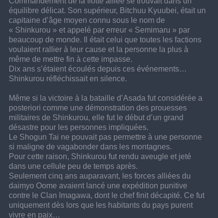
Commandement de la flotte alliée se trouvait dans un 
équilibre délicat. Son supérieur, Bitchuu Kyuubei, était un 
capitaine d’âge moyen connu sous le nom de 
« Shinkurou » et appelé par erreur « Semimaru » par 
beaucoup de monde. Il était celui que toutes les factions 
voulaient rallier à leur cause et la personne la plus à 
même de mettre fin à cette impasse.
Dix ans s’étaient écoulés depuis ces événements…
Shinkurou réfléchissait en silence.
Même si la victoire à la bataille d’Asada fut considérée a 
posteriori comme une démonstration des prouesses 
militaires de Shinkurou, elle fut le début d’un grand 
désastre pour les personnes impliquées.
Le Shogun Tai ne pouvait pas permettre à une personne 
si maligne de vagabonder dans les montagnes.
Pour cette raison, Shinkurou fut rendu aveugle et jeté 
dans une cellule peu de temps après.
Seulement cinq ans auparavant, les forces alliées du 
daimyo Oome avaient lancé une expédition punitive 
contre le Clan Imagawa, dont le chef finit décapité. Ce fut 
uniquement dès lors que les habitants du pays purent 
vivre en paix…