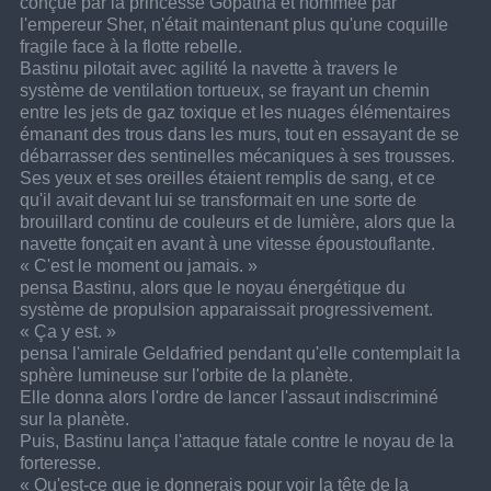
conçue par la princesse Gopatha et nommée par 
l'empereur Sher, n'était maintenant plus qu'une coquille 
fragile face à la flotte rebelle.
Bastinu pilotait avec agilité la navette à travers le 
système de ventilation tortueux, se frayant un chemin 
entre les jets de gaz toxique et les nuages élémentaires 
émanant des trous dans les murs, tout en essayant de se 
débarrasser des sentinelles mécaniques à ses trousses. 
Ses yeux et ses oreilles étaient remplis de sang, et ce 
qu'il avait devant lui se transformait en une sorte de 
brouillard continu de couleurs et de lumière, alors que la 
navette fonçait en avant à une vitesse époustouflante.
« C'est le moment ou jamais. »
pensa Bastinu, alors que le noyau énergétique du 
système de propulsion apparaissait progressivement.
« Ça y est. »
pensa l'amirale Geldafried pendant qu'elle contemplait la 
sphère lumineuse sur l'orbite de la planète.
Elle donna alors l'ordre de lancer l'assaut indiscriminé 
sur la planète.
Puis, Bastinu lança l'attaque fatale contre le noyau de la 
forteresse.
« Qu'est-ce que je donnerais pour voir la tête de la 