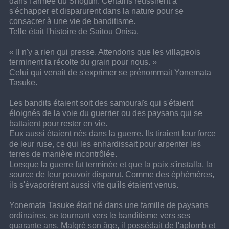
dans l'armée du Shogun. Certains réussirent à 
s'échapper et disparurent dans la nature pour se 
consacrer à une vie de banditisme.
Telle était l'histoire de Saitou Onisa.
« Il n'y a rien qui presse. Attendons que les villageois 
terminent la récolte du grain pour nous. »
Celui qui venait de s'exprimer se prénommait Yonemata 
Tasuke.
Les bandits étaient soit des samouraïs qui s'étaient 
éloignés de la voie du guerrier ou des paysans qui se 
battaient pour rester en vie. 
Eux aussi étaient nés dans la guerre. Ils tiraient leur force 
de leur ruse, ce qui les enhardissait pour arpenter les 
terres de manière incontrôlée.
Lorsque la guerre fut terminée et que la paix s'installa, la 
source de leur pouvoir disparut. Comme des éphémères, 
ils s'évaporèrent aussi vite qu'ils étaient venus.
Yonemata Tasuke était né dans une famille de paysans 
ordinaires, se tournant vers le banditisme vers ses 
quarante ans. Malgré son âge, il possédait de l'aplomb et 