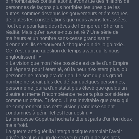
d'innombrables constellations, avons tué des millions de 
personnes de façons plus horribles les unes que les 
autres, sommes devenus les gouverneurs et émissaires 
de toutes les constellations que nous avons terrassées. 
Tout cela pour faire des rêves de l'Empereur Sher une 
réalité. Mais qu'en avons-nous retiré ? Une série de 
malheurs et un nombre sans-cesse grandissant 
d'ennemis. Ils se trouvent à chaque coin de la galaxie... 
Ce n'est qu'une question de temps avant qu'ils nous 
engloutissent ! »
« La vision que mon frère possède est celle d'un Empire 
qui règnera pour l'éternité, où la peur n'existera plus, où 
personne ne manquera de rien. Le sort du plus grand 
nombre ne serait plus décidé par quelques personnes, 
personne ne jouira d'un statut plus élevé que quelqu'un 
d'autre et même l'incompétence ne sera plus considérée 
comme un crime. Et donc... Il est inévitable que ceux qui 
ne comprennent pas cette vision grandiose soient 
condamnés à périr. Tel est leur destin. »
La princesse Gopatha hocha la tête et parla d'un ton doux 
mais froid.
La guerre anti-guérilla intergalactique semblait l'avoir 
privée de plus qu'un de ses yeux et d'un de ses bras. 