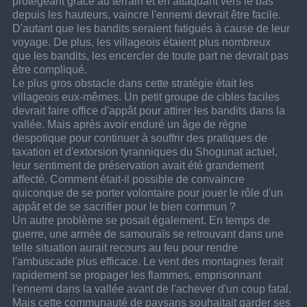
protégeant grâce au terrain et en attaquant vers le bas 
depuis les hauteurs, vaincre l'ennemi devrait être facile. 
D'autant que les bandits seraient fatigués à cause de leur 
voyage. De plus, les villageois étaient plus nombreux 
que les bandits, les encercler de toute part ne devrait pas 
être compliqué.
Le plus gros obstacle dans cette stratégie était les 
villageois eux-mêmes. Un petit groupe de cibles faciles 
devrait faire office d'appât pour attirer les bandits dans la 
vallée. Mais après avoir enduré un âge de règne 
despotique pour continuer à souffrir des pratiques de 
taxation et d'extorsion tyranniques du Shogunat actuel, 
leur sentiment de préservation avait été grandement 
affecté. Comment était-il possible de convaincre 
quiconque de se porter volontaire pour jouer le rôle d'un 
appât et de se sacrifier pour le bien commun ?
Un autre problème se posait également. En temps de 
guerre, une armée de samouraïs se retrouvant dans une 
telle situation aurait recours au feu pour rendre 
l'ambuscade plus efficace. Le vent des montagnes ferait 
rapidement se propager les flammes, emprisonnant 
l'ennemi dans la vallée avant de l'achever d'un coup fatal.
Mais cette communauté de paysans souhaitait garder ses 