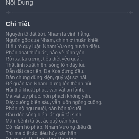
Nội Dung
Chi Tiết
Nguyên tố đất trời, Nham là vĩnh hằng.
Nguồn gốc của Nham, chính ở thuần khiết.
Hiểu rõ quy luật, Nham Vương huyền diệu.
Phân đoạt thiện ác, bảo vệ bình yên.
Rời xa tai ương, tiêu diệt yêu quái.
Thất tinh xuất hiện, sóng lớn đẩy lui.
Dẫn dắt các tiên, Dạ Xoa đứng đầu.
Dân chúng dũng kiện, quỷ vật sợ hãi.
Đế quân tạo Nham, dựng lên thành núi.
Hải thú khuất phục, vạn vật an lành.
Ma vật tuy phục, hồn phách không yên.
Đày xuống biển sâu, vẫn luôn ngông cuồng.
Phẫn nộ ngu muội, oán hận tức tối.
Đầu độc sông biển, ác quỷ tái sinh.
Mầm bệnh tà ác, ác quỷ oán hận.
Có năm hộ pháp, Nham Vương điều đi.
Trừ ma diệt ác, tiêu hủy oán hận.