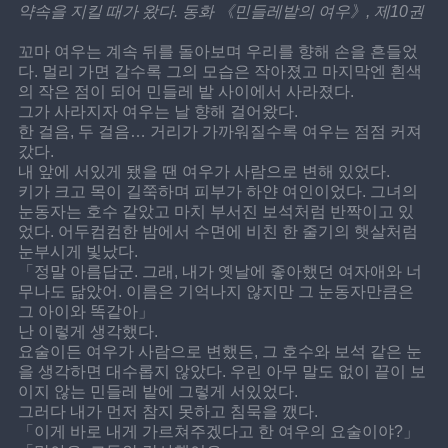
약속을 지킬 때가 왔다. 동화 《민들레밭의 여우》, 제10권
꼬마 여우는 계속 뒤를 돌아보며 우리를 향해 손을 흔들었
다. 멀리 가면 갈수록 그의 모습은 작아졌고 마지막엔 흰색
의 작은 점이 되어 민들레 밭 사이에서 사라졌다.
그가 사라지자 여우는 날 향해 걸어왔다.
한 걸음, 두 걸음… 거리가 가까워질수록 여우는 점점 커져
갔다.
내 앞에 서있게 됐을 땐 여우가 사람으로 변해 있었다.
키가 크고 목이 길쭉하며 피부가 하얀 여인이었다. 그녀의 
눈동자는 호수 같았고 마치 부서진 보석처럼 반짝이고 있
었다. 어두컴컴한 밤에서 수면에 비친 한 줄기의 햇살처럼 
눈부시게 빛났다.
「정말 아름답군. 그래, 내가 옛날에 좋아했던 여자애와 너
무나도 닮았어. 이름은 기억나지 않지만 그 눈동자만큼은 
그 아이와 똑같아」
난 이렇게 생각했다.
요술이든 여우가 사람으로 변했든, 그 호수와 보석 같은 눈
을 생각하면 대수롭지 않았다. 우린 아무 말도 없이 끝이 보
이지 않는 민들레 밭에 그렇게 서있었다.
그러다 내가 먼저 참지 못하고 침묵을 깼다.
「이게 바로 내게 가르쳐주겠다고 한 여우의 요술이야?」