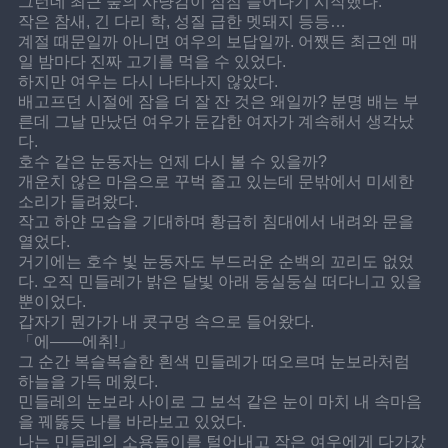
그런데 최근 숲의 사냥감이 점점 늘어나기 시작했다.
작은 참새, 긴 다리 학, 성질 급한 멧돼지 등등…
계절 때문일까 아니면 여우의 보답일까. 어쨌든 최근엔 매
일 밤마다 진짜 고기를 먹을 수 있었다.
하지만 여우는 다시 나타나지 않았다.
배고프던 시절에 잠을 더 잘 잔 것은 왜일까? 분명 배는 부
른데 그날 만났던 여우가 둔갑한 여자가 계속해서 생각났
다.
호수 같은 눈동자는 언제 다시 볼 수 있을까?
개운치 않은 마음으로 꾸벅 졸고 있는데 문밖에서 미세한 
소리가 들려왔다.
작고 하얀 모습을 기대하며 황급히 침대에서 내려와 문을 
열었다.
거기에는 호수 빛 눈동자도 부드러운 순백의 꼬리도 없었
다. 오직 민들레가 밝은 달빛 아래 둥실둥실 떠다니고 있을 
뿐이었다.
갑자기 뭔가가 내 콧구멍 속으로 들어왔다.
「에——에취!」
그 순간 복슬복슬한 흰색 민들레가 떠오르며 눈보라처럼 
하늘을 가득 메웠다.
민들레의 눈보라 사이로 그 보석 같은 눈이 마치 내 속마음
을 꿰뚫듯 나를 바라보고 있었다.
나는 민들레의 소용돌이를 털어내고 작은 여우에게 다가갔