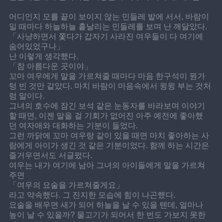
어디인지 모를 끝이 보이지 않는 민들레 밭에 서서, 바람이 
일 때마다 하늘하늘 흩날리는 민들레를 보며 난 깨달았다.
「사냥하면서 쫓다가 갑자기 사라진 여우들이 다 여기에 
숨어있었구나」
난 이렇게 생각했다.
「참 아름다운 곳이야」
꼬마 여우에게 말을 가르쳐줄 때마다 마음 한구석이 뭔가 
텅 빈 것만 같았다. 마치 바람이 마음속에서 윙윙 부는 것처
럼 말이다.
그녀의 호수에 잠긴 보석 같은 눈동자를 바라보며 이야기
할 때면, 이젠 말을 걸 기회가 없어진 아주 예전에 좋아했
던 여자애와 대화하는 기분이 들었다.
그런 까닭에 꼬마 여우랑 같이 있을 때면 마치 좋아하는 사
람에게 아이가 생긴 것 같은 기분이었다. 함께 하는 시간은 
즐거우면서도 서글펐다.
여우는 내가 여기에 남아 그녀의 아이들에게 말을 가르쳐
주면
「여우의 요술을 가르쳐줄게요」
라고 약속했다. 그 진지한 모습에 힘이 나곤했다.
요술을 배우면 새가 되어 하늘을 날 수 있을 텐데, 얼마나 
높이 날 수 있을까? 물고기가 되어서 한 번도 가보지 못한 