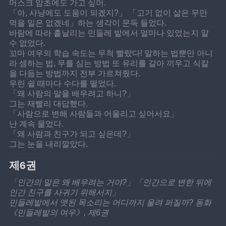
머스크 암초에도 가고 싶어.
「아, 사냥에도 도움이 되겠지?」 「고기 없이 삶은 무만 
먹을 일은 없겠네」하는 생각이 문득 들었다.
바람에 따라 흩날리는 민들레 밭에서 얼마나 있었는지 알 
수 없었다.
꼬마 여우의 학습 속도는 무척 빨랐다! 말하는 법뿐만 아니
라 셈하는 법, 무를 심는 방법 또 유리를 갈아 끼우고 식칼
을 다듬는 방법까지 전부 가르쳐줬다.
우린 쉴 때마다 수다를 떨었다.
「왜 사람의 말을 배우려고 하니?」
그는 재빨리 대답했다.
「사람으로 변해 사람들과 어울리고 싶어서요」
난 계속 물었다.
「왜 사람과 친구가 되고 싶은데?」
그는 눈을 내리깔았다.
제6권
「인간의 말은 왜 배우려는 거야?」「인간으로 변한 뒤에 
인간 친구를 사귀기 위해서지」
민들레밭에서 앳된 목소리는 어디까지 울려 퍼질까? 동화 
《민들레밭의 여우》, 제6권