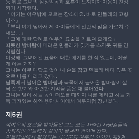
등 뒤로 그녀의 심장박동과 호흡이 느껴지자 마음이 진정
되기 시작했다.
「여기는 여우밖에 모르는 장소에요. 바로 민들레의 고향
이죠」
「부디 여기 남아서 제 아이들에게 인간의 말을 가르쳐 주
세요…」
「그에 대한 답례로 여우의 요술을 가르쳐 줄게요」
따뜻한 밤바람이 데려온 민들레가 귓가를 스치듯 귀를 간
지럽힌다.
이상해. 그녀에겐 요술에 대한 얘기를 한 적 없는데, 어떻
게 아는 거지?
그녀는 아무 대답도 없이 내 손을 잡고 민들레 바다 깊은 곳
으로 나를 데리고 갔다…
남쪽에서 불어온 밤바람과 북쪽에서 불어온 밤바람이 살
짝 쓴 향기와 아련한 기억을 품은 채 불어왔다.
그녀는 달이 하늘 높이 떠오를 때까지 나를 데리고 하늘 가
득 퍼져있는 하얀 융단 사이에서 여우처럼 장난쳤다.
제5권
석여우의 조건을 받아들인 그는 모든 사라진 사냥감들의 
종착지인 민들레가 끝없이 펼쳐진 광야에 왔다.
민들레밭에서 펼쳐지는 사냥꾼과 여우의 이야기, 제5권