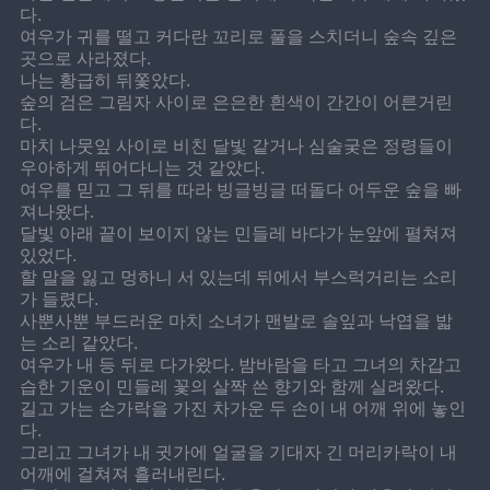
다.
여우가 귀를 떨고 커다란 꼬리로 풀을 스치더니 숲속 깊은 
곳으로 사라졌다.
나는 황급히 뒤쫓았다.
숲의 검은 그림자 사이로 은은한 흰색이 간간이 어른거린
다.
마치 나뭇잎 사이로 비친 달빛 같거나 심술궂은 정령들이 
우아하게 뛰어다니는 것 같았다.
여우를 믿고 그 뒤를 따라 빙글빙글 떠돌다 어두운 숲을 빠
져나왔다.
달빛 아래 끝이 보이지 않는 민들레 바다가 눈앞에 펼쳐져 
있었다.
할 말을 잃고 멍하니 서 있는데 뒤에서 부스럭거리는 소리
가 들렸다.
사뿐사뿐 부드러운 마치 소녀가 맨발로 솔잎과 낙엽을 밟
는 소리 같았다.
여우가 내 등 뒤로 다가왔다. 밤바람을 타고 그녀의 차갑고 
습한 기운이 민들레 꽃의 살짝 쓴 향기와 함께 실려왔다.
길고 가는 손가락을 가진 차가운 두 손이 내 어깨 위에 놓인
다.
그리고 그녀가 내 귓가에 얼굴을 기대자 긴 머리카락이 내 
어깨에 걸쳐져 흘러내린다.