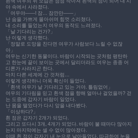
흰색 여우의 뒤 모습은 점점 작아져 흰색의 점이 되어 내 시
야 속에서 사라졌다.
「여우야——! 잠… 잠깐만——」
난 숨을 가쁘게 몰아쉬며 힘껏 소리쳤다.
내 소리를 들었는지 여우의 동작도 느려졌다.
「날 기다리는 건가?」
난 이렇게 생각했다.
「정말로 도망을 친다면 여우가 사람보다 느릴 수 없잖
아」
여우는 신기한 동물이다. 바람이 시작되는 곳처럼 평탄하
고 한눈에 끝이 보이는 곳에서 달리더라도 여우는 종종 어
디론가 사라지곤 한다.
마치 다른 세계에 간 것처럼…
이렇게 생각하니 더욱 확신이 들었다.
「흰색 여우가 날 기다리고 있는 거야. 틀림없어」
여우의 기다림을 믿고 흰색 점을 향해 얼마나 걸었을까? 걷
는 도중에 갑자기 바람이 일었다.
난 몸을 떨었다가 다시 앞을 내다봤다.
「이상하다?」
흰 점은 갑자기 2개가 되었다.
그리고 또다시 3개, 4개가 되었다. 바람이 불 때마다 많아지
는지 마지막에는 셀 수 없이 많아졌다.
이때 흰 점이 갑자기 내 눈으로 날아들었다. 따금하여 눈을 