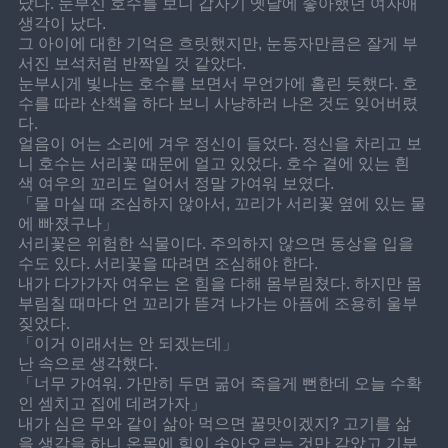
났다. 눈부신 호수를 보니 갑자기 옛날에 좋아했던 여자애 
생각이 났다.
그 아이에 대한 기억은 흐릿했지만, 눈동자만큼은 잘게 부
서진 보석처럼 반짝일 것 같았다.
눈부시게 빛나는 호수를 보면서 무언가에 홀린 듯했다. 호
수를 따라 산책을 하다 보니 사냥하러 나온 것도 잊어버렸
다.
얼음이 어는 소리에 겨우 정신이 들었다. 정신을 차리고 보
니 호수는 서리꽃 때문에 얼고 있었다. 호수 곁에 있는 흰
색 여우의 꼬리도 얼어서 정말 가여워 보였다.
「물 마실 때 조심하지 않아서, 꼬리가 서리꽃 옆에 있는 물
에 빠졌구나」
서리꽃은 위험한 식물이다. 주의하지 않으면 동상을 입을 
수도 있다. 서리꽃을 따려면 조심해야 한다.
내가 다가가자 여우는 온 힘을 다해 몸부림쳤다. 하지만 몸
부림칠 때마다 언 꼬리가 뜯겨 나가는 아픔에 조용히 울부
짖었다.
「이거 이래서는 안 되겠는데」
난 속으로 생각했다.
「너무 가여워. 가만히 두면 굶어 죽을게 뻔한데 오늘 수확
인 셈치고 집에 데려가자」
내가 심은 무와 같이 삶아 먹으면 꿀맛이겠지? 고기를 삶
을 생각을 하니 온몸에 힘이 솟아오르는 것만 같았고 기분