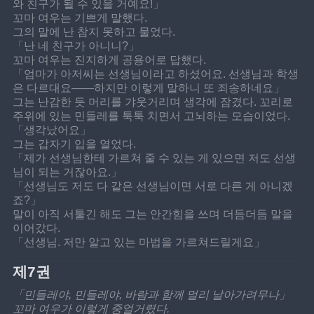
와 친구가 될 수 있을 거예요!」
꼬마 여우는 기쁘게 말했다.
그의 말에 난 참지 못하고 물었다.
「난 네 친구가 아니니?」
꼬마 여우는 진지하게 공용어로 답했다.
「엄마가 아저씨는 선생님이라고 하셨어요. 선생님과 학생
은 다르대요——하지만 이렇게 말하니 또 죄송하네요」
그는 난감한 듯 머리를 갸웃거리며 생각에 잠겼다. 꼬리로 
주위에 있는 민들레를 툭툭 치면서 고뇌하는 모습이었다.
「생각났어요」
그는 갑자기 입을 열었다.
「제가 선생님한테 가르쳐 줄 수 있는 게 있으면 저도 선생
님이 되는 거잖아요.」
「선생님도 저도 다 같은 선생님이면 서로 다른 게 아니겠
죠?」
말이 아직 서툴긴 해도 그는 안간힘을 쓰며 더듬더듬 말을 
이어갔다.
「선생님. 저만 알고 있는 마법을 가르쳐드릴게요」
제7권
「민들레야, 민들레야, 바람과 함께 멀리 날아가려무나」 
꼬마 여우가 이렇게 중얼거렸다.