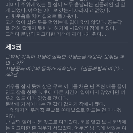
비비니 주위에 있는 흰 점이 모두 흩날리는 민들레인 걸 알
게 되었다. 여우는 어디로 갔는지 사라지고 없었다.
난 헛웃음을 치며 집으로 돌아왔다.
고기 없이 삶은 무를 먹었는데, 입에 맞지 않았다. 공복감
을 전혀 달래지 못한 난 허기에 시달리다 잠에 빠졌다.
그러다 문밖의 자그마한 기척에 깨어나게 된다…
제3권
문밖의 기척이 사냥에 실패한 사냥꾼을 깨운다. 문밖엔 과
연 누가?
사냥꾼과 여우의 동화가 계속된다. 《민들레밭의 여우》, 
제3권
여우를 잡지 못해 삶은 무로 끼니를 채운 난 주린 배를 끌어
안고 잠을 청했다. 후에 다른 사건이 일어나지 않았다면 여
우의 일도 아마 잊었을 것이다.
문밖에 기척이 나는 것 같아 갑자기 잠에서 깼다.
「멧돼지가 우리집 무밭을 쑥대밭으로 만드는 건 아니겠
지?」
난 벌떡 일어나 문 앞으로 다가갔다. 문을 열고 보니 문밖에
는 자그마한 흰 여우가 서있었다. 어두운 밤 속에 서있는 여