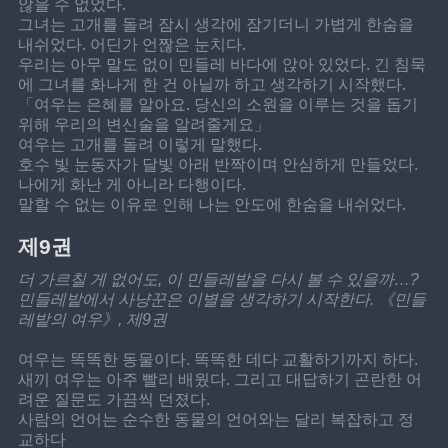
않을 수 없었다.
그녀는 고개를 돌려 잠시 생각에 잠기더니 가볍게 한숨을 
내쉬었다. 어딘가 언짢은 눈치다.
우리는 아무 말도 없이 민들레 바다에 앉아 있었다. 긴 침묵
에 그녀를 화나게 한 건 아닐까 하고 생각하기 시작했다.
「여우는 은혜를 알아요. 당신의 소원을 이루는 것을 돕기 
위해 우리의 변신술을 알려줄게요」
여우는 고개를 돌려 이렇게 말했다.
호수 빛 눈동자가 달빛 아래 반짝이며 안심하게 만들었다.
나에게 화난 게 아니라 다행이다.
말할 수 없는 이유로 인해 나는 안도에 한숨을 내쉬었다.
제9권
더 가르칠 게 없어도, 이 민들레밭을 다시 볼 수 있을까…?
민들레밭에서 사냥꾼은 이별을 생각하기 시작한다. 《민들
레밭의 여우》, 제9권
여우는 똑똑한 동물이다. 똑똑한 데다 교활하기까지 하다.
새끼 여우는 아주 빨리 배웠다. 그리고 대답하기 곤란한 어
려운 질문도 가끔씩 던졌다.
사람의 언어는 순수한 동물의 언어와는 달리 복잡하고 정
교하다