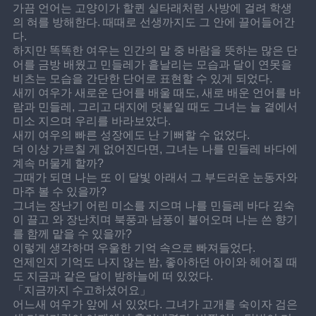
가끔 언어는 고양이가 할퀸 실타래처럼 사방에 걸려 학생
의 혀를 방해한다. 때때로 선생까지도 그 안에 끌어들어간
다.
하지만 똑똑한 여우는 인간의 말 중 바람을 뜻하는 많은 단
어를 금방 배웠고 민들레가 흩날리는 모습과 달이 연못을 
비츠는 모습을 간단한 단어로 표현할 수 있게 되었다.
새끼 여우가 새로운 단어를 배울 때도, 새로 배운 언어를 바
람과 민들레, 그리고 대지에 덧붙일 때도 그녀는 늘 곁에서 
미소 지으며 우리를 바라보았다.
새끼 여우의 빠른 성장에도 난 기뻐할 수 없었다.
더 이상 가르칠 게 없어진다면, 그녀는 나를 민들레 바다에 
계속 머물게 할까?
그때가 되면 나는 또 이 달빛 아래서 그 부드러운 눈동자와 
마주 볼 수 있을까?
그녀는 장난기 어린 미소를 지으며 나를 민들레 바다 깊숙
이 끌고 와 장난치며 북풍과 남풍이 불어오며 나는 쓴 향기
를 함께 맡을 수 있을까?
이렇게 생각하며 우울한 기억 속으로 빠져들었다.
언제인지 기억도 나지 않는 밤, 좋아하던 아이와 헤어질 때
도 지금과 같은 달이 밤하늘에 떠 있었다.
「지금까지 수고하셨어요」
어느새 여우가 앞에 서 있었다. 그녀가 고개를 숙이자 검은