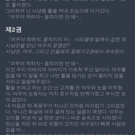
도 좋아졌다.
그리하여 난 사냥용 활을 꺼내 조심스레 다가갔다.
「여우야 착하지~ 움직이면 안 돼~」
제2권
「여우야 착하지, 움직이지 마」 서리꽃에 발목이 잡힌 채 
사냥꾼을 만난 여우의 운명은?
사냥꾼, 여우, 그리고 민들레의 동화가 2권에서 계속된다
「여우야 착하지~ 움직이면 안 돼~」
이건 우리 아버지의 아버지가 가르쳐 주신 말이다. 여우를 
잡을 때 이 말을 하고 나면 활을 당기는 손이 떨리지 않을 
거라고 말씀해주셨다.
활을 쏘려고 하는 순간 난 고개를 든 여우와 눈을 마주쳤
다. 여우의 눈동자는 마치 호수처럼 반짝거렸고 부서진 보
석 같았다.
내 마음은 막 폭풍우가 지나간 것처럼 어지럽기 그지없었
다. 빗나간 화살에 여우 곁에 있는 얼음이 깨졌다. 여우는 
꼬리를 꺼낸 뒤 날 한번 보더니 바로 숲속으로 사라졌다.
정신을 차린 뒤 바로 뒤쫓아 갔지만 여우보다 빠른 사람은 
없을 터…