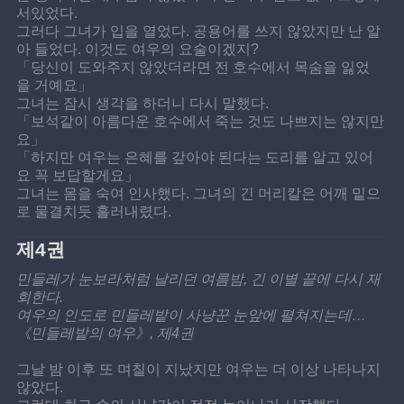
서있었다.
그러다 그녀가 입을 열었다. 공용어를 쓰지 않았지만 난 알
아 들었다. 이것도 여우의 요술이겠지?
「당신이 도와주지 않았더라면 전 호수에서 목숨을 잃었
을 거예요」
그녀는 잠시 생각을 하더니 다시 말했다.
「보석같이 아름다운 호수에서 죽는 것도 나쁘지는 않지만
요」
「하지만 여우는 은혜를 갚아야 된다는 도리를 알고 있어
요 꼭 보답할게요」
그녀는 몸을 숙여 인사했다. 그녀의 긴 머리칼은 어깨 밑으
로 물결치듯 흘러내렸다.
제4권
민들레가 눈보라처럼 날리던 여름밤, 긴 이별 끝에 다시 재
회한다. 
여우의 인도로 민들레밭이 사냥꾼 눈앞에 펼쳐지는데… 
《민들레밭의 여우》, 제4권
그날 밤 이후 또 며칠이 지났지만 여우는 더 이상 나타나지 
않았다.