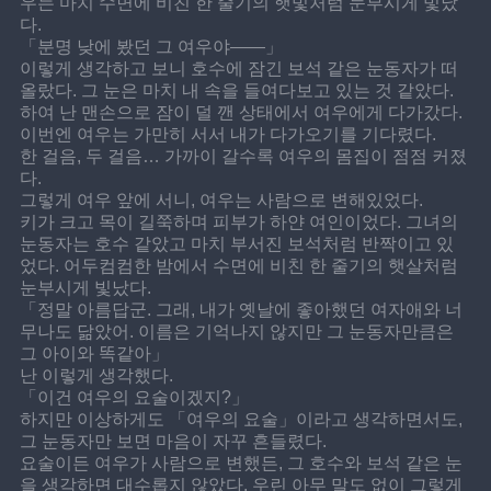
우는 마치 수면에 비친 한 줄기의 햇빛처럼 눈부시게 빛났
다.
「분명 낮에 봤던 그 여우야——」
이렇게 생각하고 보니 호수에 잠긴 보석 같은 눈동자가 떠
올랐다. 그 눈은 마치 내 속을 들여다보고 있는 것 같았다.
하여 난 맨손으로 잠이 덜 깬 상태에서 여우에게 다가갔다.
이번엔 여우는 가만히 서서 내가 다가오기를 기다렸다.
한 걸음, 두 걸음… 가까이 갈수록 여우의 몸집이 점점 커졌
다.
그렇게 여우 앞에 서니, 여우는 사람으로 변해있었다.
키가 크고 목이 길쭉하며 피부가 하얀 여인이었다. 그녀의 
눈동자는 호수 같았고 마치 부서진 보석처럼 반짝이고 있
었다. 어두컴컴한 밤에서 수면에 비친 한 줄기의 햇살처럼 
눈부시게 빛났다.
「정말 아름답군. 그래, 내가 옛날에 좋아했던 여자애와 너
무나도 닮았어. 이름은 기억나지 않지만 그 눈동자만큼은 
그 아이와 똑같아」
난 이렇게 생각했다.
「이건 여우의 요술이겠지?」
하지만 이상하게도 「여우의 요술」이라고 생각하면서도, 
그 눈동자만 보면 마음이 자꾸 흔들렸다.
요술이든 여우가 사람으로 변했든, 그 호수와 보석 같은 눈
을 생각하면 대수롭지 않았다. 우린 아무 말도 없이 그렇게 