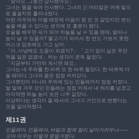
「맞아요. 그동안 감사했어요」
그녀는 몸을 숙여 인사했다. 그녀의 긴 머리칼은 어깨 밑으
로 물결치듯 흘러내렸다.
어린 여우와의 이별 때문에 마음이 텅 빈 것 같았지만 변신
술을 배울 수 있다는 생각에 또 흥분이 됐다.
요술을 배우면 새가 되어 하늘을 날 수 있을 텐데, 얼마나 
높이 날 수 있을까? 물고기가 되어서 한 번도 가보지 못한 
머스크 암초에도 가고 싶어.
「아, 사냥에도 도움이 되겠지?」 「고기 없이 삶은 무만 
먹을 일은 없겠네」하는 생각이 문득 들었다.
「지금부터 가만히 계시면 돼요」
그녀는 내 주위를 한 바퀴 또 한 바퀴 돌았다. 한 바퀴씩 더 
돌 때마다 그녀의 몸은 점점 커져갔다.
그녀뿐만이 아니라 주위에 있는 민들레까지 점점 커졌다. 
발 밑에 겨우 오던 민들레는 점점 커져서 내 허리를 넘겼고 
마지막엔 하늘 높이 솟은 나무 같았다.
이상하다는 생각이 들 때서야 그녀가 거인으로 변했다는 
것을 알아차렸다.
제11권
민들레야, 민들레야, 바람과 함께 멀리 날아가려무나——
꼬마 여우는 이렇게 중얼거렸다.