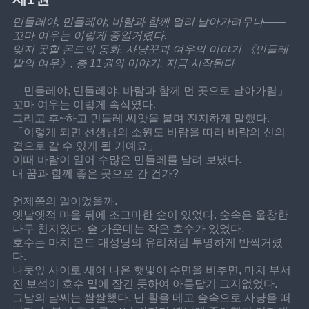
민들레야, 민들레야, 바람과 함께 멀리 날아가려무나——
꼬마 여우는 이렇게 중얼거렸다.
잊지 못할 몬드의 동화, 사냥꾼과 여우의 이야기 《민들레
밭의 여우》, 총 11권의 이야기, 지금 시작된다
「민들레야, 민들레야. 바람과 함께 먼 곳으로 날아가렴」
꼬마 여우는 이렇게 속삭였다.
그리고 후~하고 민들레 씨앗을 불며 진지하게 말했다.
「이렇게 되면 선생님의 소원도 바람을 따라 바람의 신의 
곁으로 갈 수 있게 될 거예요」
이때 바람이 일어 수많은 민들레를 날려 보냈다.
내 꿈과 함께 좋은 곳으로 간 건가?
언제쯤의 일이었을까.
옛날옛적 마을 뒤에 조그마한 숲이 있었다. 숲속은 울창한 
나무 천지였다. 숲 가운데는 작은 호수가 있었다.
호수는 마치 몬드 대성당의 유리처럼 투명하게 반짝거렸
다.
나뭇잎 사이로 새어 나온 햇빛이 수면을 비추면, 마치 부서
진 보석이 호수 밑에 잠긴 듯하여 아름답기 그지없었다.
그날의 날씨는 쌀쌀했다. 난 활을 메고 숲속으로 사냥을 떠