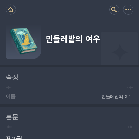
민들레밭의 여우
속성
이름
민들레밭의 여우
본문
제1권