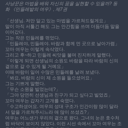
사냥꾼은 마법을 배워 자신의 꿈을 실현할 수 있을까? 동
화 《민들레밭의 여우》, 제7권
「선생님. 저만 알고 있는 마법을 가르쳐드릴게요」
말이 아직 서툴긴 해도 그는 안간힘을 쓰며 더듬더듬 말을 
이어갔다.
그는 작은 민들레를 꺾었다.
「민들레야, 민들레야. 바람과 함께 먼 곳으로 날아가렴」
꼬마 여우는 이렇게 속삭였다.
그리고 후~하고 민들레 씨앗을 불며 진지하게 말했다.
「이렇게 되면 선생님의 소원도 바람을 따라 바람의 신의 
곁으로 갈 수 있게 될 거예요」
이때 바람이 일어 수많은 민들레를 날려 보냈다.
「봐요, 바람의 신이 제 소원을 들으셨어요」
그는 기쁘게 말했다.
「무슨 소원을 빌었는데?」
「그야 당연히 선생님과 친구가 되고 싶다고 빌었죠」
꼬마 여우는 갑자기 고개를 숙였다.
「수고하셨어요. 여우의 성대 구조가 인간이랑 많이 달라
서 말을 가르쳐주시느라 애 많이 쓰셨죠?」
여우는 어느샌가 우리의 곁으로 왔다. 그녀의 눈은 호수처
럼 바닥이 보이지 않았다. 이런 시선 속에서 꼬마 여우는 조