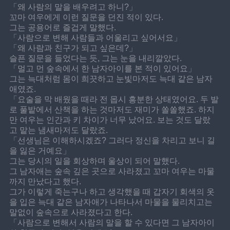
「왜 사람의 말을 배우려고 하니?」
꼬마 여우에게 이런 질문을 던진 적이 있다.
그는 공용어로 즐겁게 말했다.
「사람으로 변해 사람들과 어울리고 싶어서요」
「왜 사람과 친구가 되고 싶은데?」
슬픈 질문을 들었다는 듯, 그는 눈을 내리깔았다.
「멀고 먼 숲속에서 한 남자아이를 본 적이 있어요」
그는 늑대처럼 몸이 희끗하고 눈빛마저도 늑대 같은 남자
애였죠.
「요술을 막 배웠을 때라 전 몹시 흥분한 상태였어요. 두 발
로 풀밭에서 산책을 하는 것마저도 재미가 쏠쏠했죠. 하지
만 여우는 인간과 키 차이가 너무 났어요. 보는 것도 달랐
고 맡는 냄새마저도 달랐죠.
「선생님은 이해하시겠죠? 그러다 정신을 차리고 보니 길
을 잃은 거예요」
그는 당시의 일을 회상하며 울상이 되어 말했다.
그 남자애는 숲속 깊은 곳으로 사라졌고 꼬마 여우는 마물
까지 만났다고 했다.
그가 이렇게 죽는구나 하고 생각했을 때 갑자기 회색의 옷
을 입은 늑대 같은 남자애가 나타나서 마물을 물리치고는 
말없이 숲속으로 사라졌다고 한다.
「사람으로 변해서 사람의 말을 할 수 있다면 그 남자아이