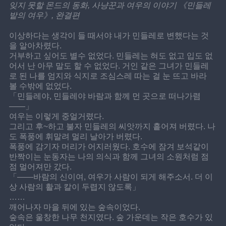
잊지 못할 몬드의 동화, 사냥꾼과 여우의 이야기 《민들레
밭의 여우》, 완결편
이상하다는 생각이 들 때서야 내가 민들레로 변했다는 것
을 알아차렸다.
거부하고 싶어도 별수 없었다. 민들레는 혀도 없고 입도 없
어서 난 아무 말도 할 수 없었다. 거인 같은 그녀가 민들레
로 된 나를 엄지와 식지로 조심스레 따는 걸 눈 뜨고 바라
볼 수밖에 없었다.
「민들레야, 민들레야 바람과 함께 먼 곳으로 떠나가렴
——」
여우는 이렇게 중얼거렸다.
그리고 후~하고 불자 민들레의 씨앗까지 흩어져 버렸다. 나
도 폭풍에 휘말려 멀리 날아가 버렸다.
폭풍에 감기자 머리가 어지러웠다. 호수에 잠겨 보석같이 
반짝이는 눈동자는 나의 의식과 함께 그녀의 소원처럼 점
점 멀어져만 갔다.
「——바람의 신이여, 여우가 사람이 되게 해주소서. 더 이
상 사람의 활과 칼이 두렵지 않도록」
……
깨어나자 마을 뒤에 있는 숲속이었다.
숲속은 울창한 나무 천지였다. 숲 가운데는 작은 호수가 있