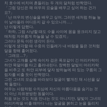
치 호수에 비치며 흔들리는 두 개의 달처럼 반짝였다.
「그럼 당신은 왜 여우의 요술을 배우고 싶어 하는 건가
요?」
「난 여우의 변신술을 배우고 싶어. 그러면 새처럼 하늘 높
이 날아올라 어디든지 갈 수 있으니까…」
난 이렇게 답했다.
「하하, 그럼 사냥할 때도 수풀 사이에 몸을 웅크리지 않고 
매처럼 자유롭게 하늘을 날 수 있겠지」
그러다 문득 이런 생각이 든다.
이렇게 생각할 때 수중의 민들레가 내 바람을 들은 것처럼 
달을 향해 흩어졌다.
「그래요…?」
그녀가 고개를 살짝 숙이자 검은 폭포같이 긴 머리카락이 
하얀 목덜미를 타고 흘러내린다. 창백한 달빛이 머리카락
을 비추고 또 하얀 피부에 닿자 밤하늘에 떠 있는 구름의 그
림자를 비출 듯이 반짝였다.
그런 그녀의 모습을 바라보다 얼굴이 빨개진 채 시선을 살
짝 돌렸다.
여우는 사람처럼 수치심에 자신의 아름다움을 숨기는 것
이 아닌 자유분방한 동물이다.
처음 보는 것도 처음 만나는 것도 아니지만, 달빛이 그녀의 
머리카락을 비출 때마다 나는 얼굴을 붉히고 눈을 돌리지 