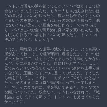
トントンは瑶光の浜を覚えてるかい？パパはあそこで砂
金をいっぱい掘ったんだ、もう一人じゃ抱えきれないほ
どの量だよ。パパが戻ったら、稼いだお金でたくさんの
うまいものを買おう。あとは山荘の製粉所を買って、他
にないくらい柔らかい豆腐を毎日作ろう！でもやっぱ
り、パパはこのお金で璃月港に良い家を買いたんだ。海
を眺められる広い家をね！パパが帰ったら、トントンに
決めてもらおう。いいかな？
そうだ、帰離原にある漉華の池の向こうに、とても高い
崖があってね、そこで遺跡守衛に遭遇したよ。そいつは
ずっと座ってて、頭を下げたままちっとも動かなかない
んだ。空に稲妻が走っても、雨に打たれてもね。…よく
見てみるとそいつ寝てたんだよ！パパは身体を上手く使
いながら、正面からそいつに登ってみたんだ、そうした
ら頭を回してしまってね——カチャッて音がしたと思っ
たら、そのままゴロゴロと頭が転がっていってしまっ
た！で、そのまま崖に。崖を覗いてみると、あんな大き
な頭がバラバラだ、残念だよ。そうじゃなければ、「戦
利品」として持って帰って、トントンにも見せてやりた
かったのに。