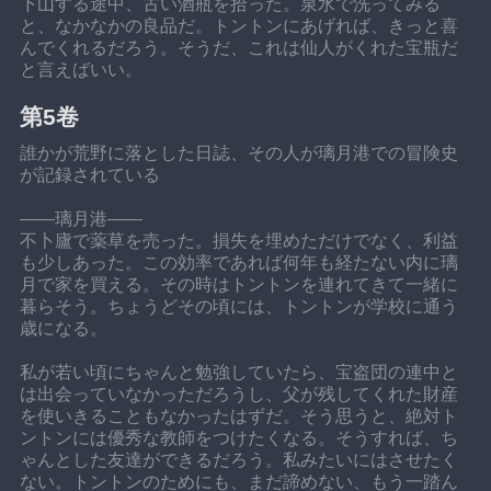
下山する途中、古い酒瓶を拾った。泉水で洗ってみる
と、なかなかの良品だ。トントンにあげれば、きっと喜
んでくれるだろう。そうだ、これは仙人がくれた宝瓶だ
と言えばいい。
第5卷
誰かが荒野に落とした日誌、その人が璃月港での冒険史
が記録されている
——璃月港——
不卜廬で薬草を売った。損失を埋めただけでなく、利益
も少しあった。この効率であれば何年も経たない内に璃
月で家を買える。その時はトントンを連れてきて一緒に
暮らそう。ちょうどその頃には、トントンが学校に通う
歳になる。
私が若い頃にちゃんと勉強していたら、宝盗団の連中と
は出会っていなかっただろうし、父が残してくれた財産
を使いきることもなかったはずだ。そう思うと、絶対ト
ントンには優秀な教師をつけたくなる。そうすれば、ち
ゃんとした友達ができるだろう。私みたいにはさせたく
ない。トントンのためにも、まだ諦めない、もう一踏ん