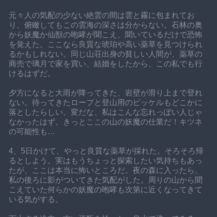
元々人の気配の少ない絶雲の間は雲と霧に包まれてお
り、俯瞰してもこの雲海の深さは分からない。石林の奥
から妖魔か仙獣の咆哮が聞こえ、聞いているだけで恐怖
を覚えた。ここなら良質な琥珀や高い薬草を見つけられ
るかもしれない。同じ山荘出身の貧しい人間が、薬草の
商売で璃月で家を買い、結婚をしたから、この私でも行
けるはずだ。
夕方になると大雨が降ってきた、岩壁が滑り上まで登れ
ない。待ってきたロープと登山用のピッケルもどこかに
落としたらしい。変だな、私はこんな忘れっぽい人じゃ
なかったはず。きっとここの山の妖魔の仕業だ！キツネ
の可能性も…
4、5日かけて、やっと良質な薬草が採れた。そろそろ帰
るとしよう。実はもうちょっと探索したい気持ちもあっ
たが、ここは本当に怖いところだ。夜の森に入ったら、
私の後ろに影がついてきた気配がした。周りの山から聞
こえていた何らかの妖魔の咆哮も次第に近くなってきて
いる気がする。