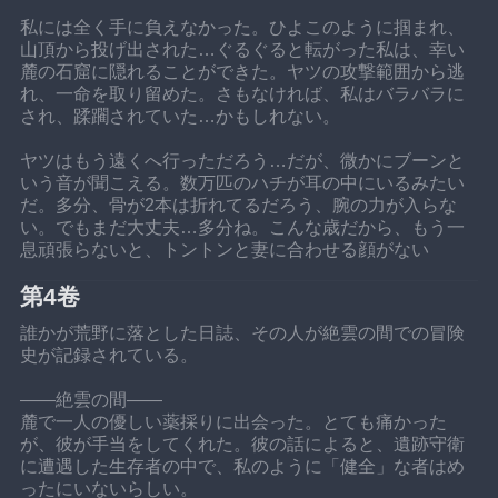
私には全く手に負えなかった。ひよこのように掴まれ、
山頂から投げ出された…ぐるぐると転がった私は、幸い
麓の石窟に隠れることができた。ヤツの攻撃範囲から逃
れ、一命を取り留めた。さもなければ、私はバラバラに
され、蹂躙されていた…かもしれない。
ヤツはもう遠くへ行っただろう…だが、微かにブーンと
いう音が聞こえる。数万匹のハチが耳の中にいるみたい
だ。多分、骨が2本は折れてるだろう、腕の力が入らな
い。でもまだ大丈夫…多分ね。こんな歳だから、もう一
息頑張らないと、トントンと妻に合わせる顔がない
第4卷
誰かが荒野に落とした日誌、その人が絶雲の間での冒険
史が記録されている。
——絶雲の間——
麓で一人の優しい薬採りに出会った。とても痛かった
が、彼が手当をしてくれた。彼の話によると、遺跡守衛
に遭遇した生存者の中で、私のように「健全」な者はめ
ったにいないらしい。