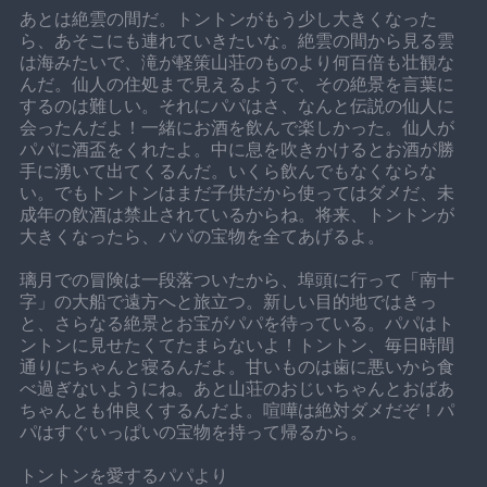
あとは絶雲の間だ。トントンがもう少し大きくなった
ら、あそこにも連れていきたいな。絶雲の間から見る雲
は海みたいで、滝が軽策山荘のものより何百倍も壮観な
んだ。仙人の住処まで見えるようで、その絶景を言葉に
するのは難しい。それにパパはさ、なんと伝説の仙人に
会ったんだよ！一緒にお酒を飲んで楽しかった。仙人が
パパに酒盃をくれたよ。中に息を吹きかけるとお酒が勝
手に湧いて出てくるんだ。いくら飲んでもなくならな
い。でもトントンはまだ子供だから使ってはダメだ、未
成年の飲酒は禁止されているからね。将来、トントンが
大きくなったら、パパの宝物を全てあげるよ。
璃月での冒険は一段落ついたから、埠頭に行って「南十
字」の大船で遠方へと旅立つ。新しい目的地ではきっ
と、さらなる絶景とお宝がパパを待っている。パパはト
ントンに見せたくてたまらないよ！トントン、毎日時間
通りにちゃんと寝るんだよ。甘いものは歯に悪いから食
べ過ぎないようにね。あと山荘のおじいちゃんとおばあ
ちゃんとも仲良くするんだよ。喧嘩は絶対ダメだぞ！パ
パはすぐいっぱいの宝物を持って帰るから。
トントンを愛するパパより