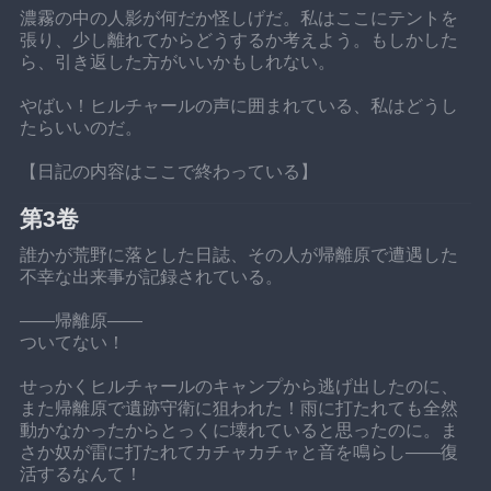
濃霧の中の人影が何だか怪しげだ。私はここにテントを
張り、少し離れてからどうするか考えよう。もしかした
ら、引き返した方がいいかもしれない。
やばい！ヒルチャールの声に囲まれている、私はどうし
たらいいのだ。
【日記の内容はここで終わっている】
第3卷
誰かが荒野に落とした日誌、その人が帰離原で遭遇した
不幸な出来事が記録されている。
——帰離原——
ついてない！
せっかくヒルチャールのキャンプから逃げ出したのに、
また帰離原で遺跡守衛に狙われた！雨に打たれても全然
動かなかったからとっくに壊れていると思ったのに。ま
さか奴が雷に打たれてカチャカチャと音を鳴らし——復
活するなんて！