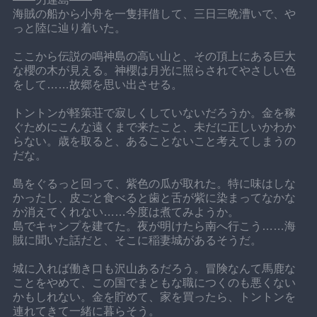
海賊の船から小舟を一隻拝借して、三日三晩漕いで、や
っと陸に辿り着いた。
ここから伝説の鳴神島の高い山と、その頂上にある巨大
な櫻の木が見える。神櫻は月光に照らされてやさしい色
をして……故郷を思い出させる。
トントンが軽策荘で寂しくしていないだろうか。金を稼
ぐためにこんな遠くまで来たこと、未だに正しいかわか
らない。歳を取ると、あることないこと考えてしまうの
だな。
島をぐるっと回って、紫色の瓜が取れた。特に味はしな
かったし、皮ごと食べると歯と舌が紫に染まってなかな
か消えてくれない……今度は煮てみようか。
島でキャンプを建てた。夜が明けたら南へ行こう……海
賊に聞いた話だと、そこに稲妻城があるそうだ。
城に入れば働き口も沢山あるだろう。冒険なんて馬鹿な
ことをやめて、この国でまともな職につくのも悪くない
かもしれない。金を貯めて、家を買ったら、トントンを
連れてきて一緒に暮らそう。