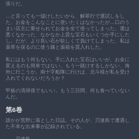
張りだ。
…と言っても一儲けしたいから、解翠行で運試しをし
た。お金をこんなことに使いたくはなかったが…口のう
まい店主に乗せられてお金を全て使ってしまった。運は
悪くなかった、なかなか上質な宝石もいくつか手にした
し。だが、より良い石が欲しくて負けてしまった、私は
薬草を採るのに使う鎌と薬箱を質入れした。
私にはもう何もない。手に入れた宝石はいいが、お金に
変えるのも簡単ではない。もう一賭けするしかない、海
外に行こうか。南十字船隊に行けば、北斗様が私を受け
入れてくれないだろうか？
甲板の清掃係でもいい。もう三日間、何も食べていない
んだ。
第6卷
誰かが荒野に落とした日誌。その人が、刃連島で遭遇し
た不幸な出来事が記録されている。
——刃連島——