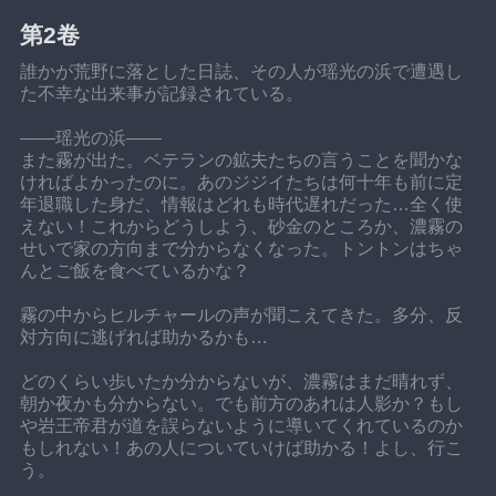
第2卷
誰かが荒野に落とした日誌、その人が瑶光の浜で遭遇し
た不幸な出来事が記録されている。
——瑶光の浜——
また霧が出た。ベテランの鉱夫たちの言うことを聞かな
ければよかったのに。あのジジイたちは何十年も前に定
年退職した身だ、情報はどれも時代遅れだった…全く使
えない！これからどうしよう、砂金のところか、濃霧の
せいで家の方向まで分からなくなった。トントンはちゃ
んとご飯を食べているかな？
霧の中からヒルチャールの声が聞こえてきた。多分、反
対方向に逃げれば助かるかも…
どのくらい歩いたか分からないが、濃霧はまだ晴れず、
朝か夜かも分からない。でも前方のあれは人影か？もし
や岩王帝君が道を誤らないように導いてくれているのか
もしれない！あの人についていけば助かる！よし、行こ
う。