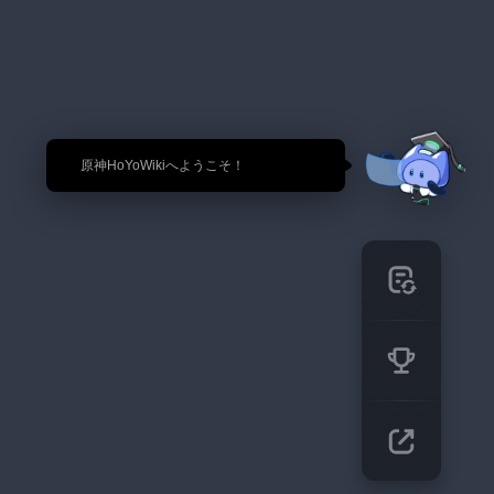
🎉 原神HoYoWikiへようこそ！