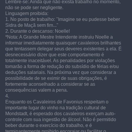
Lembre-se: Ainda que não exista trabalho no momento, 
não se pode ser negligente.
Linguagem proibida:
1. No posto de trabalho: "Imagine se eu pudesse beber 
Sidra de Maçã sem fim..."
2. Durante o descanso: Noelle!
*Nota: A Grande Mestre Intendente instruiu Noelle a 
informar imediatamente quaisquer cavaleiros brilhantes 
que tentassem delegar seus deveres existentes a ela. É 
desnecessário dizer que este comportamento é 
totalmente inaceitável. As penalidades por violações 
tomarão a forma de redução do subsídio de férias e/ou 
deduções salariais. Na próxima vez que considerar a 
possibilidade de se eximir de suas obrigações, é 
fortemente aconselhado a considerar se as 
consequências valem a pena.
4.
Enquanto os Cavaleiros de Favonius respeitam o 
importante lugar do vinho na tradição cultural de 
Mondstadt, é esperado dos cavaleiros exerçam auto-
controle com sua ingestão de álcool. Não é permitido 
beber durante o exercício do trabalho, e é 
terminantemente proibido encorajar ou facilitar o 