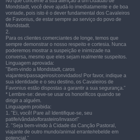
No que concerne a sua atenção a um cidadão de 
Mondstadt, você deve ajudá-lo imediatamente e de boa 
vontade, pois isto é o dever fundamental dos Cavaleiros 
de Favonius, de estar sempre ao serviço do povo de 
Mondstadt.
2.
Para os clientes comerciantes de longe, temos que 
sempre demonstrar o nosso respeito e cortesia. Nunca 
poderemos mostrar a suspeição e inimizade na 
conversa, mesmo que eles sejam realmente suspeitos.
Linguagem aprovada:
"Bem-vindo a Mondstadt, caros 
viajantes/passageiros/convidados! Por favor, indique a 
sua identidade e o seu destino, os Cavaleiros de 
Favonius estão dispostas a garantir a sua segurança."
* Lembre-se: deve-se usar os honoríficos quando se 
dirigir a alguém.
Linguagem proibida:
1. "Ei, você! Pare aí! Identifique-se, seu 
patife/vândalo/forasteiro/invasor!"
2. "Seja bem-vindo à Cidade da Canção Pastoral, 
viajante de outro mundo/animal errante/rebelde em 
potencial."