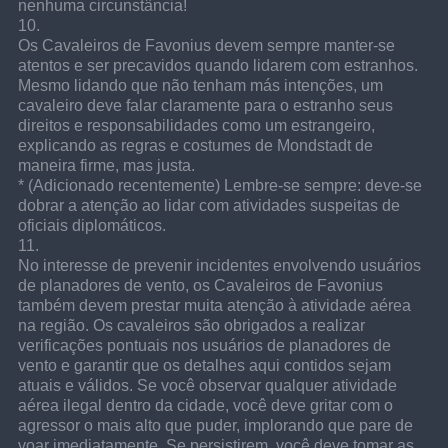
nenhuma circunstância!
10.
Os Cavaleiros de Favonius devem sempre manter-se 
atentos e ser precavidos quando lidarem com estranhos. 
Mesmo lidando que não tenham más intenções, um 
cavaleiro deve falar claramente para o estranho seus 
direitos e responsabilidades como um estrangeiro, 
explicando as regras e costumes de Mondstadt de 
maneira firme, mas justa.
* (Adicionado recentemente) Lembre-se sempre: deve-se 
dobrar a atenção ao lidar com atividades suspeitas de 
oficiais diplomáticos.
11.
No interesse de prevenir incidentes envolvendo usuários 
de planadores de vento, os Cavaleiros de Favonius 
também devem prestar muita atenção à atividade aérea 
na região. Os cavaleiros são obrigados a realizar 
verificações pontuais nos usuários de planadores de 
vento e garantir que os detalhes aqui contidos sejam 
atuais e válidos. Se você observar qualquer atividade 
aérea ilegal dentro da cidade, você deve gritar com o 
agressor o mais alto que puder, implorando que pare de 
voar imediatamente. Se persistirem, você deve tomar as 