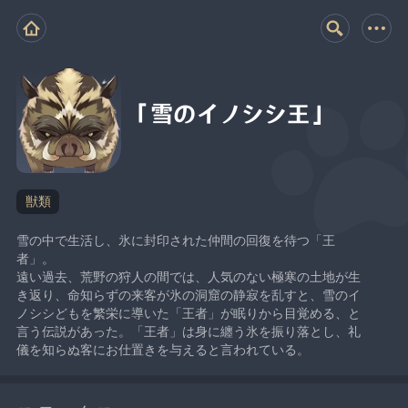
「雪のイノシシ王」
獣類
雪の中で生活し、氷に封印された仲間の回復を待つ「王
者」。
遠い過去、荒野の狩人の間では、人気のない極寒の土地が生
き返り、命知らずの来客が氷の洞窟の静寂を乱すと、雪のイ
ノシシどもを繁栄に導いた「王者」が眠りから目覚める、と
言う伝説があった。「王者」は身に纏う氷を振り落とし、礼
儀を知らぬ客にお仕置きを与えると言われている。