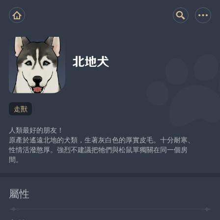
北地犬
走獸
人類最好的朋友！
原產於遙遠北地的犬類，生著灰白色的厚實皮毛。十分耐寒、
性情活潑憨厚。強烈不建議把牠們與松鼠單獨關在同一個房
間。
屬性