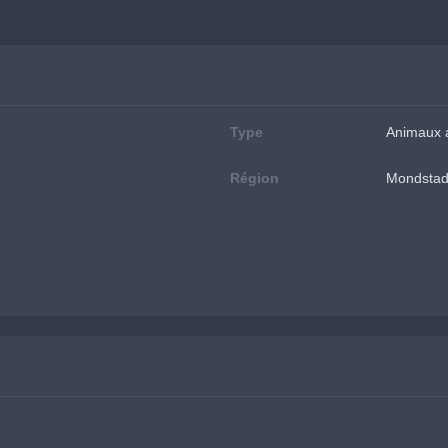
Type
Animaux 
Région
Mondstad