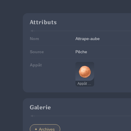
Attributs
Nom
Attrape-aube
Source
Pêche
Appât
Appât de pâte de fruit
Galerie
Archives