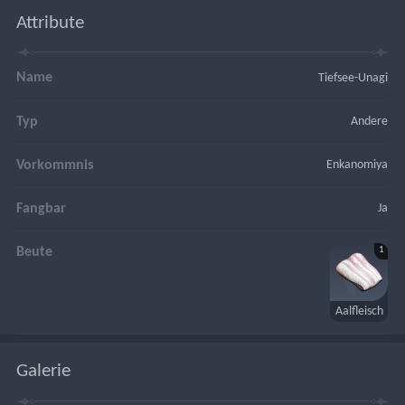
Attribute
Name
Tiefsee-Unagi
Typ
Andere
Vorkommnis
Enkanomiya
Fangbar
Ja
1
Beute
Aalfleisch
Galerie