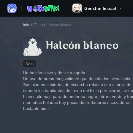
Genshin Impact
Inicio
/
Fauna
/
Halcón blanco
Halcón blanco
Aves
Un halcón altivo y de vista aguda.
Un ave de presa muy valiente que desafía las nieves infinit
Sus plumas cubiertas de escarcha relucen con el brillo del
cuando los habitantes del reino del hielo perecieron, se 
blanco plumaje para defender su hogar, otrora verde y fr
montañas heladas hay pocos depredadores o cazadores, es
bastante bien.