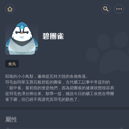
碧團雀
禽鳥
聒噪的小小鳥類，遍佈提瓦特大陸的各個角落。
羽毛如同翠玉寶石般碧藍的團雀，古代礦工記事中常提到的
「籠中雀」最初指的便是牠們，因為碧團雀的健康狀態很容易
從羽毛色澤分辨出來。順帶一提，雖說今日的礦工依然在帶團
雀下礦，但已經不再講究其羽毛的顏色了。
屬性