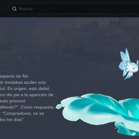
specto de flor.
ir medakas azules solo 
ul. En origen, esto debió 
o dio pie a la aparición de 
esto provocó 
stiñendo?”. Como respuesta, 
co: “Compradores, no se 
os los días”.