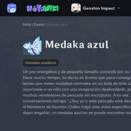
Genshin Impact
Inicio
/
Fauna
/
Medaka azul
Medaka azul
Animales acuáticos
Un pez energético y de pequeño tamaño conocido por su a
Hace mucho tiempo, se decía en broma que para consegu
tenías que meter medakas normales en un bote de tinte az
ocurrírsele a un niño con una imaginación desbordante, per
muchos vendedores de pescado sin escrúpulos. A su vez, 
conversaciones del tipo “¿Soy yo o este pescado está de
el Ministerio de Asuntos Civiles colgó este aviso específi
dejen engañar: un medaka azul no se puede encontrar tod