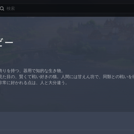
ビー
誇りを持つ、器用で知的な生き物。
見た目の、賢くて戦い好きの猫。人間には甘えん坊で、同類との戦いを
非常に好かれる点は、人と大分違う。