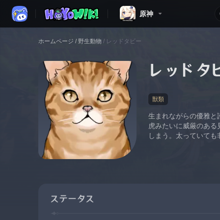
原神
ホームページ
/
野生動物
/
レッドタビー
レッドタ
獣類
生まれながらの優雅と
虎みたいに威厳のある
しまう。太っていても
ステータス