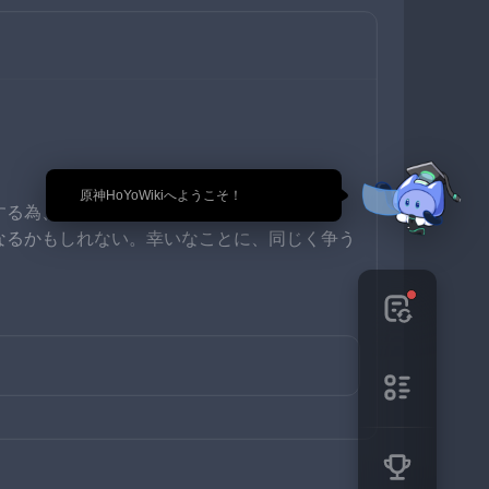
🎉 原神HoYoWikiへようこそ！
する為、すぐ太ってしまう…
なるかもしれない。幸いなことに、同じく争う