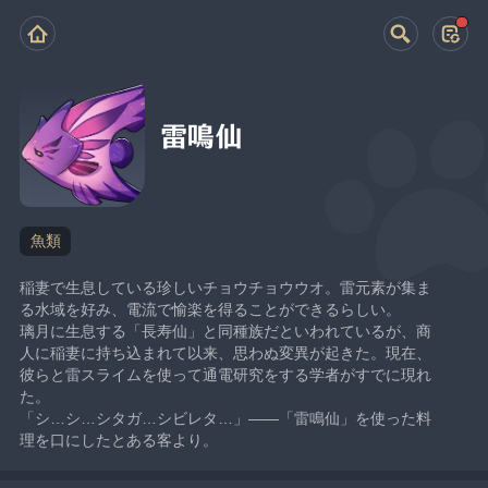
雷鳴仙
魚類
稲妻で生息している珍しいチョウチョウウオ。雷元素が集ま
る水域を好み、電流で愉楽を得ることができるらしい。
璃月に生息する「長寿仙」と同種族だといわれているが、商
人に稲妻に持ち込まれて以来、思わぬ変異が起きた。現在、
彼らと雷スライムを使って通電研究をする学者がすでに現れ
た。
「シ…シ…シタガ…シビレタ…」——「雷鳴仙」を使った料
理を口にしたとある客より。