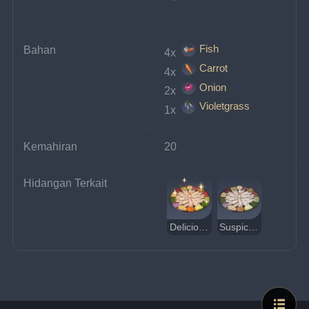
Fish
Bahan
4x 
Carrot
4x 
Onion
2x 
Violetgrass
1x 
Kemahiran
20
Hidangan Terkait
Delicious Bountiful Year
Suspicious Bountiful Year