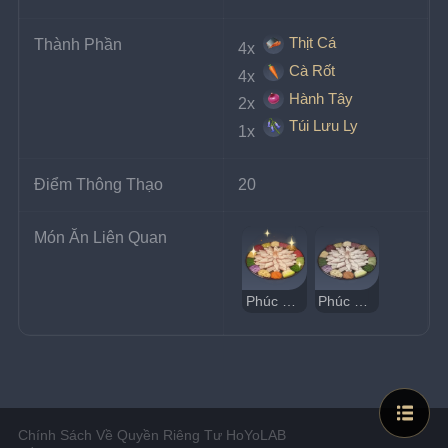
Thịt Cá
Thành Phần
4x 
Cà Rốt
4x 
Hành Tây
2x 
Túi Lưu Ly
1x 
Điểm Thông Thạo
20
Món Ăn Liên Quan
Phúc Lộc Tràn Đầy Ngon
Phúc Lộc Tràn Đầy Kỳ Lạ
Chính Sách Về Quyền Riêng Tư HoYoLAB