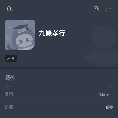
九條孝行
稻妻
屬性
名稱
九條孝行
所屬
稻妻