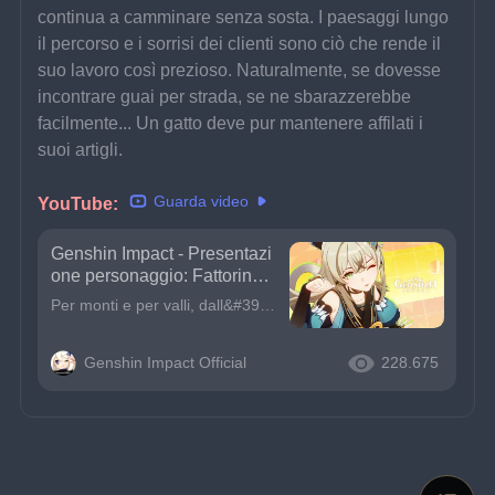
continua a camminare senza sosta. I paesaggi lungo 
il percorso e i sorrisi dei clienti sono ciò che rende il 
suo lavoro così prezioso. Naturalmente, se dovesse 
incontrare guai per strada, se ne sbarazzerebbe 
facilmente... Un gatto deve pur mantenere affilati i 
suoi artigli.
Guarda video
YouTube: 
Genshin Impact - Presentazi
one personaggio: Fattorina a
due code | Kirara
Per monti e per valli, dall&#39;alba al tramonto, Kirara continua a camminare senza sosta. I paesaggi lungo il percorso e i sorrisi dei clienti sono ciò che rende il suo lavoro così prezioso.Naturalme
Genshin Impact Official
228.675