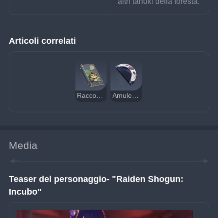
altri tanuki della foresta.
Articoli correlati
Racconti di Via Toki (Prologo)
Amuleto di Ioroi
Media
Teaser del personaggio- "Raiden Shogun: 
Incubo"