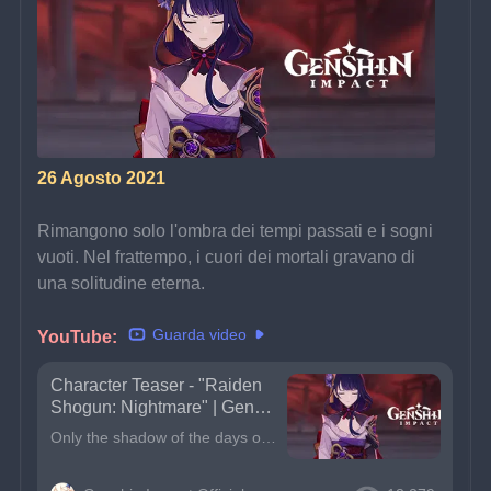
26 Agosto 2021
Rimangono solo l'ombra dei tempi passati e i sogni 
vuoti. Nel frattempo, i cuori dei mortali gravano di 
una solitudine eterna.
Guarda video
YouTube: 
Character Teaser - "Raiden
Shogun: Nightmare" | Gensh
in Impact
Only the shadow of the days of yore and empty dreams remain. Meanwhile, the hearts of mortals weigh heavy with eternal loneliness.Such was the lingering image left in the &#34;Plane of Euthymia&#34; o