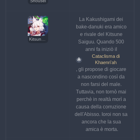
Shousei
La Kakushigami dei 
bake-danuki era amico 
e rivale del Kitsune 
Kitsune Saiguu
Saiguu. Quando 500 
anni fa iniziò il 
Cataclisma di
Khaenri'ah
, gli propose di giocare 
a nascondino così da 
non farsi del male. 
Tuttavia, non tornò mai 
perchè in realtà morì a 
causa della corruzione 
dell'Abisso. Ioroi non sa 
ancora che la sua 
amica è morta.