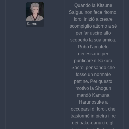
Quando la Kitsune 
Saiguu non fece ritorno, 
Ioroi iniziò a creare 
Kamuna Harunosuke
scompiglio attorno a sè 
per far uscire allo 
scoperto la sua amica. 
Rubò l'amuleto 
necessario per 
purificare il Sakura 
Sacro, pensando che 
fosse un normale 
pettine. Per questo 
motivo la Shogun 
mandò Kamuna 
Harunosuke a 
occuparsi di Ioroi, che 
trasformò in pietra il re 
dei bake-danuki e gli 