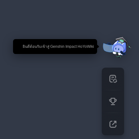
🎉 ยินดีต้อนรับเข้าสู่ Genshin Impact HoYoWiki