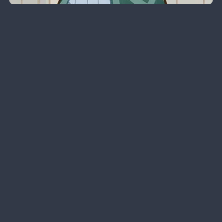
Proprietà
Relazioni
Snezhnaya
Katheryne è una 
marionetta bionica 
fabbricata a Snezhnaya.
Katheryne è la 
receptionist della Gilda 
degli avventurieri in 
Gilda degli avventurieri
ogni regione di Teyvat.