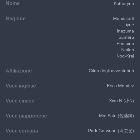
Nome
Katheryne
Regione
Mondstadt
Liyue
Inazuma
Sumeru
Fontaine
Natlan
Nod-Krai
Affiliazione
Gilda degli avventurieri
Voce inglese
Erica Mendez
Voce cinese
Xiao N (小N)
Voce giapponese
Mai Sato (佐藤舞)
Voce coreana
Park Go-woon (박고운)