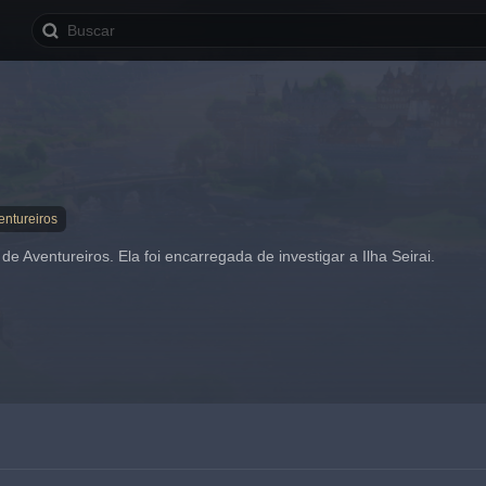
entureiros
 Aventureiros. Ela foi encarregada de investigar a Ilha Seirai.