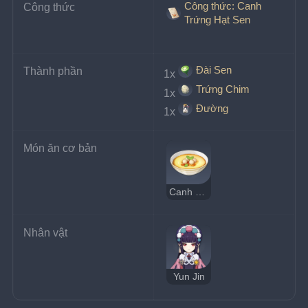
Công thức: Canh
Công thức
Trứng Hạt Sen
Đài Sen
Thành phần
1x
Trứng Chim
1x
Đường
1x
Món ăn cơ bản
Canh Trứng Hạt Sen
Nhân vật
Yun Jin