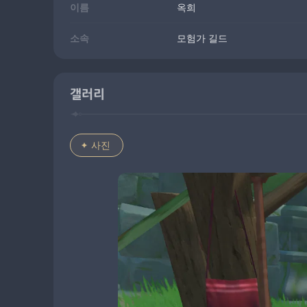
이름
옥희
소속
모험가 길드
갤러리
사진