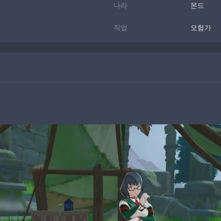
나라
몬드
직업
모험가