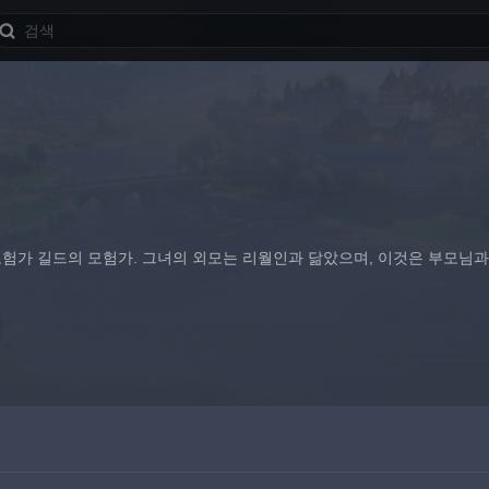
험가 길드의 모험가. 그녀의 외모는 리월인과 닮았으며, 이것은 부모님과