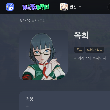
원신
홈
/
NPC 도감
/
옥희
옥희
몬드
모험가 길드
사이러스의 누나이자 모
속성