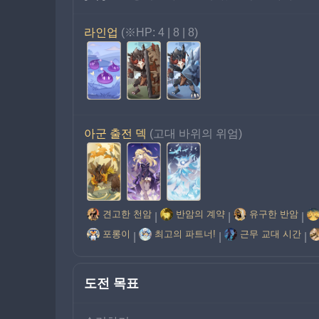
라인업
 (※HP: 4 | 8 | 8)
아군 출전 덱 
(고대 바위의 위엄)
견고한 천암
반암의 계약
유구한 반암
|
|
|
포롱이
최고의 파트너!
근무 교대 시간
|
|
|
도전 목표