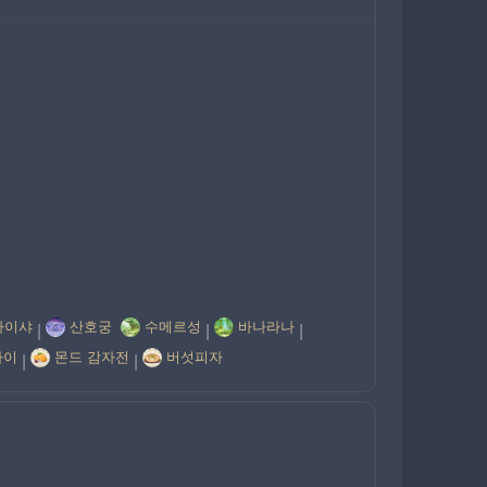
다이샤
산호궁
수메르성
바나라나
|
|
|
파이
몬드 감자전
버섯피자
|
|