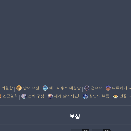
리월항
망서 객잔
페보니우스 대성당
천수각
나루카미 
|
|
|
|
건곤일척
전략 구상
제게 맡기세요!
심연의 부름
연꽃 
|
|
|
|
보상
120
100