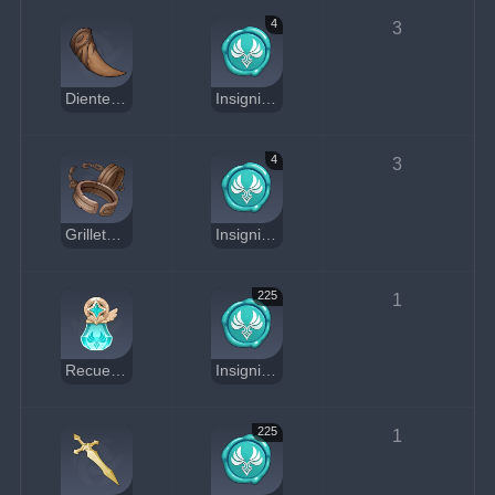
4
3
Diente de leche de lobo boreal
Insignia Anemo
4
3
Grilletes de Diente de León
Insignia Anemo
225
1
Recuerdo de los Cuatro Vientos
Insignia Anemo
225
1