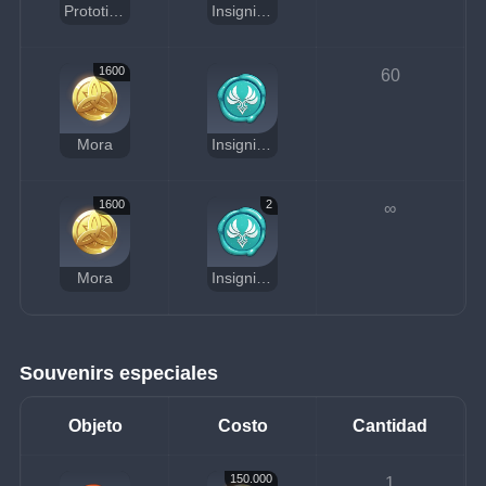
Prototipo de espada del Norte
Insignia Anemo
1600
60
Mora
Insignia Anemo
1600
2
∞
Mora
Insignia Anemo
Souvenirs especiales
Objeto
Costo
Cantidad
150.000
1