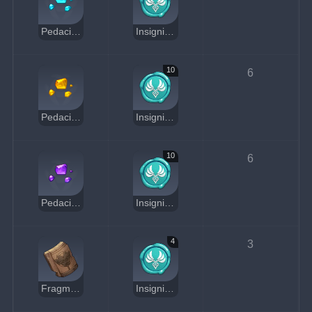
Pedacito de jade shivada
Insignia Anemo
10
6
Pedacito de topacio prithiva
Insignia Anemo
10
6
Pedacito de amatista vajrada
Insignia Anemo
4
3
Fragmento de azulejo de Decarabian
Insignia Anemo