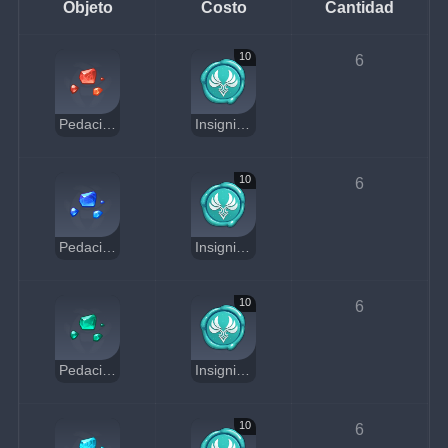
Objeto
Costo
Cantidad
10
6
Pedacito de ágata agnidus
Insignia Anemo
10
6
Pedacito de lazurita varunada
Insignia Anemo
10
6
Pedacito de turquesa vayuda
Insignia Anemo
10
6