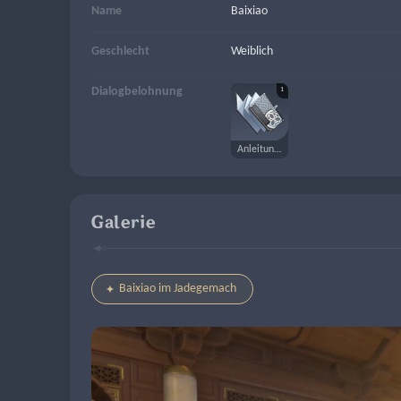
Name
Baixiao
Geschlecht
Weiblich
1
Dialogbelohnung
Anleitung zum „Gold“
Galerie
Baixiao im Jadegemach