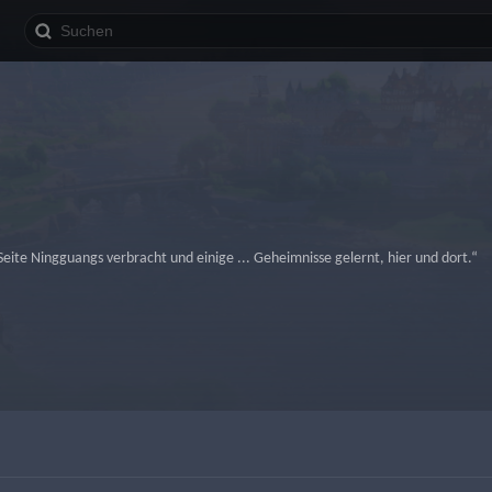
 Seite Ningguangs verbracht und einige ... Geheimnisse gelernt, hier und dort.“