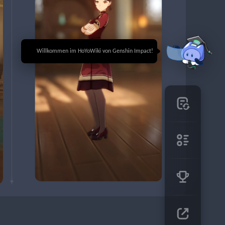
🎉 Willkommen im HoYoWiki von Genshin Impact!