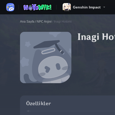
Genshin Impact
Ana Sayfa
/
NPC Arşivi
/
Inagi Hotomi
Inagi H
Özellikler