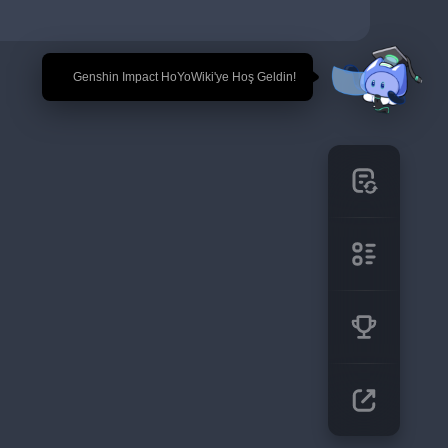
🎉 Genshin Impact HoYoWiki'ye Hoş Geldin!