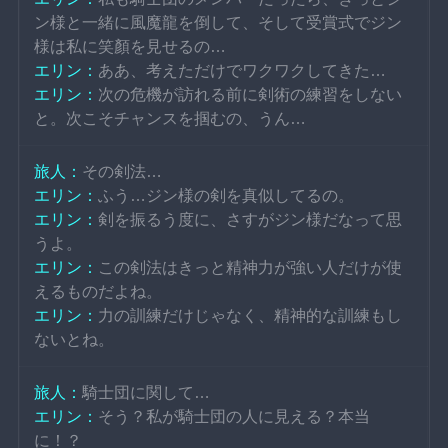
ン様と一緒に風魔龍を倒して、そして受賞式でジン
様は私に笑顏を見せるの…
エリン：
ああ、考えただけでワクワクしてきた…
エリン：
次の危機が訪れる前に剣術の練習をしない
と。次こそチャンスを掴むの、うん…
旅人：
その剣法…
エリン：
ふう…ジン様の剣を真似してるの。
エリン：
剣を振るう度に、さすがジン様だなって思
うよ。
エリン：
この剣法はきっと精神力が強い人だけが使
えるものだよね。
エリン：
力の訓練だけじゃなく、精神的な訓練もし
ないとね。
旅人：
騎士団に関して…
エリン：
そう？私が騎士団の人に見える？本当
に！？