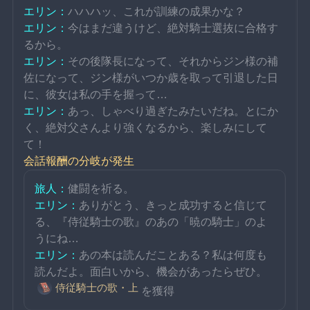
エリン：
ハハハッ、これが訓練の成果かな？
エリン：
今はまだ違うけど、絶対騎士選抜に合格す
るから。
エリン：
その後隊長になって、それからジン様の補
佐になって、ジン様がいつか歳を取って引退した日
に、彼女は私の手を握って…
エリン：
あっ、しゃべり過ぎたみたいだね。とにか
く、絶対父さんより強くなるから、楽しみにして
て！
会話報酬の分岐が発生
旅人：
健闘を祈る。
エリン：
ありがとう、きっと成功すると信じて
る、『侍従騎士の歌』のあの「暁の騎士」のよ
うにね…
エリン：
あの本は読んだことある？私は何度も
読んだよ。面白いから、機会があったらぜひ。
侍従騎士の歌・上
を獲得