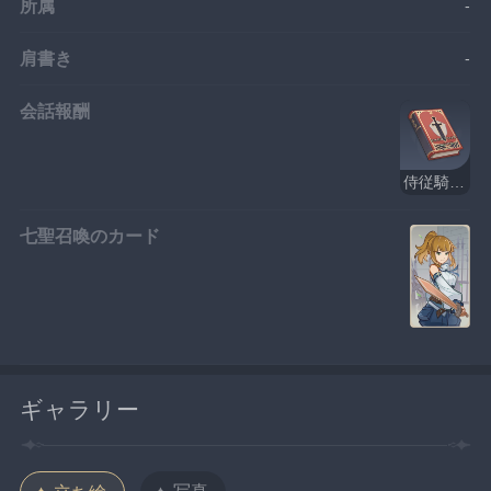
所属
-
肩書き
-
会話報酬
侍従騎士の歌・上
七聖召喚のカード
ギャラリー
写真