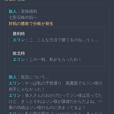
旅人：
冒険挑戦
七聖召喚対戦へ
対戦の勝敗で分岐が発生
勝利時
エリン：
こ、こんな方法で勝てるのね…うぅ…
敗北時
エリン：
この一戦、私がもらったわ！
旅人：
龍災について…
エリン：
やっば私の予想通り、風魔龍でもジン様の
相手じゃなかった！
エリン：
旅人さんのおかげだってジン様は言ってた
けど、きっとそれはジン様が謙虚だからだよね。一
番の功績はジン様のものに決まってるよ！
エリン：
私も騎士団のメンバーだったら、きっとジ