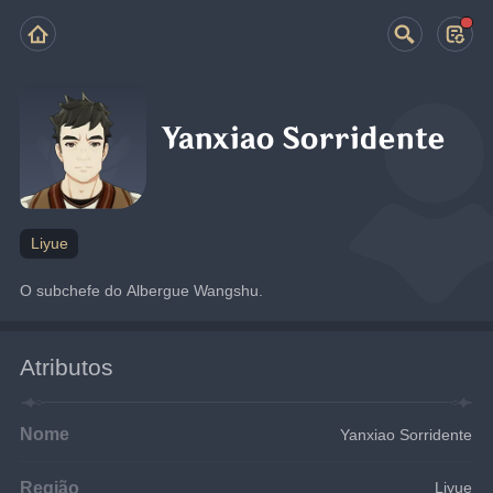
Yanxiao Sorridente
Liyue
O subchefe do Albergue Wangshu.
Atributos
Nome
Yanxiao Sorridente
Região
Liyue