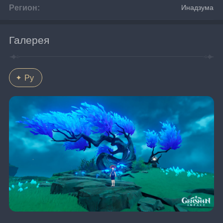
Регион:
Инадзума
Галерея
Ру