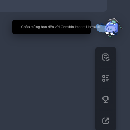
🎉 Chào mừng bạn đến với Genshin Impact HoYoWiki