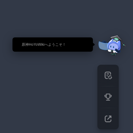
🎉 原神HoYoWikiへようこそ！