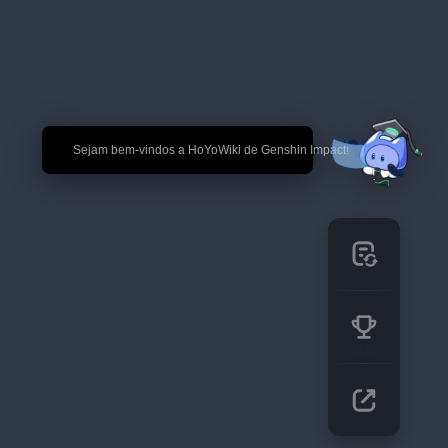
🎉 Sejam bem-vindos a HoYoWiki de Genshin Impact!