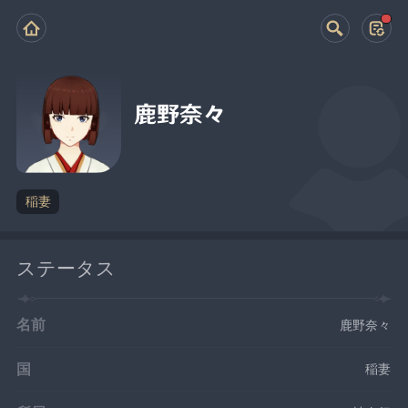
鹿野奈々
稲妻
ステータス
名前
鹿野奈々
国
稲妻