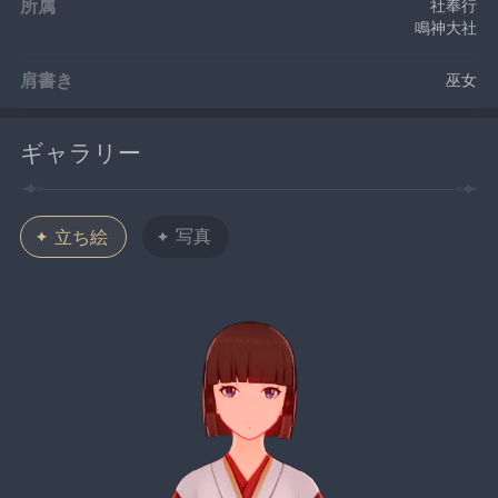
所属
社奉行
鳴神大社
肩書き
巫女
ギャラリー
写真
立ち絵