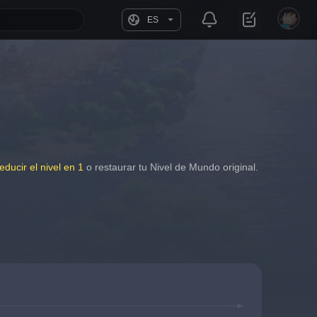
ES
educir el nivel en 1
 o restaurar tu Nivel de Mundo original.