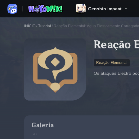
Genshin Impact
INÍCIO
/
Tutorial
/
Reação Elemental: Água Eletricamente Carregad
Reação 
Reação Elemental
Os ataques Electro po
Galeria