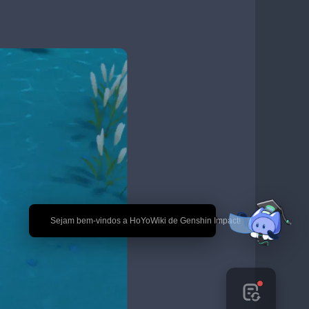
🎉 Sejam bem-vindos a HoYoWiki de Genshin Impact!