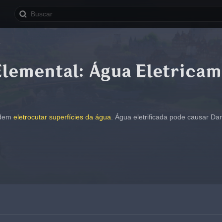
a
Elemental: Água Eletrica
dem 
eletrocutar superfícies da água
. Água eletrificada pode causar Dan