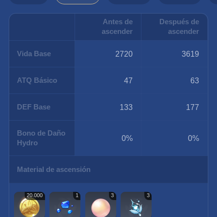
Antes de
Después de
ascender
ascender
Vida Base
2720
3619
ATQ Básico
47
63
DEF Base
133
177
Bono de Daño
0%
0%
Hydro
Material de ascensión
20.000
1
3
3