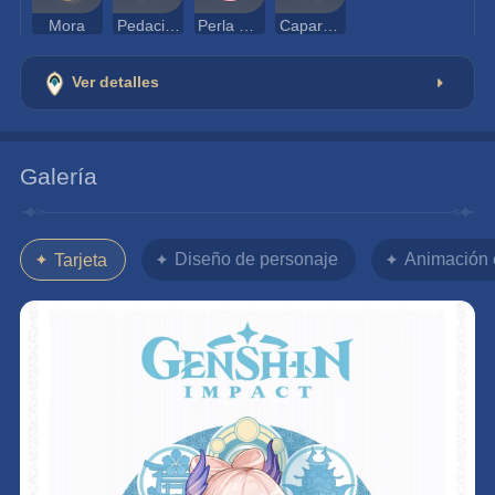
Mora
Pedacito de lazurita varunada
Perla de coral
Caparazón espectral
Ver detalles
Galería
Diseño de personaje
Animación 
Tarjeta