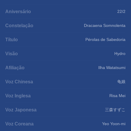
Aniversário
22/2
Constelação
Dracaena Somnolenta
Título
Pérolas de Sabedoria
Visão
Hydro
Afiliação
Ilha Watatsumi
Voz Chinesa
龟娘
Voz Inglesa
Risa Mei
Voz Japonesa
三森すずこ
Voz Coreana
Yeo Yoon-mi