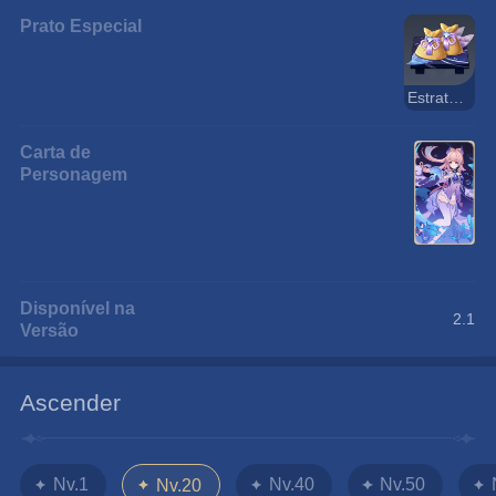
Prato Especial
Estratagema Impressionante
Carta de
Personagem
Disponível na
2.1
Versão
Ascender
Nv.1
Nv.40
Nv.50
Nv.20