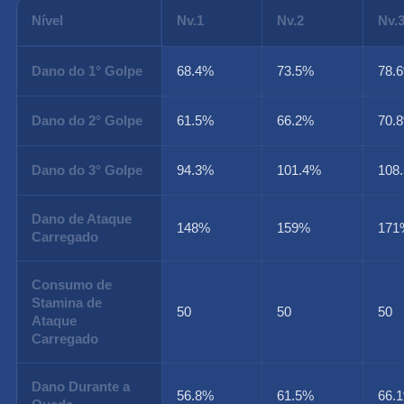
Nível
Nv.1
Nv.2
Nv.
Dano do 1° Golpe
68.4%
73.5%
78.
Dano do 2° Golpe
61.5%
66.2%
70.
Dano do 3° Golpe
94.3%
101.4%
108
Dano de Ataque
148%
159%
171
Carregado
Consumo de
Stamina de
50
50
50
Ataque
Carregado
Dano Durante a
56.8%
61.5%
66.