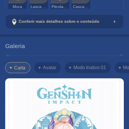
Mora
Lasca de Lazurita Varunada
Pérola Sango
Casca Espectral
Conferir mais detalhes sobre o conteúdo
Galeria
Avatar
Modo Inativo 01
Mo
Carta