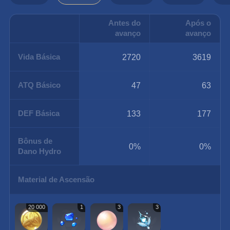
Antes do
Após o
avanço
avanço
Vida Básica
2720
3619
ATQ Básico
47
63
DEF Básica
133
177
Bônus de
0%
0%
Dano Hydro
Material de Ascensão
20 000
1
3
3