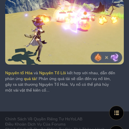
Nguyên tố Hỏa
 và 
Nguyên Tố Lôi
 kết hợp với nhau, dẫn đến 
phản ứng 
quá tải
! Phản ứng quá tải sẽ dẫn đến vụ nổ lớn, 
gây ra sát thương Nguyên Tố Hỏa. Vụ nổ có thể phá hủy 
một vài vật thể kiên cố...
Chính Sách Về Quyền Riêng Tư HoYoLAB
Điều Khoản Dịch Vụ Của Forums