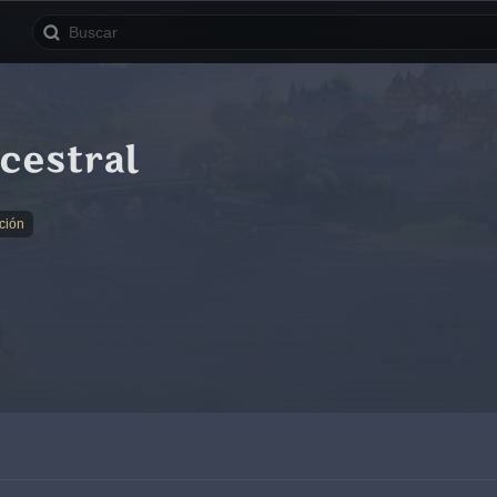
cestral
ción