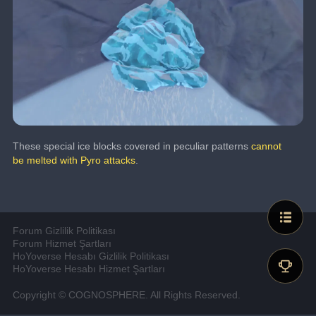
These special ice blocks covered in peculiar patterns 
cannot 
be melted with Pyro attacks
.
Forum Gizlilik Politikası
Forum Hizmet Şartları
HoYoverse Hesabı Gizlilik Politikası
HoYoverse Hesabı Hizmet Şartları
Copyright © COGNOSPHERE. All Rights Reserved.