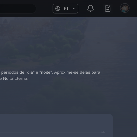
PT
períodos de "dia" e "noite". Aproxime-se delas para 
e Noite Eterna.