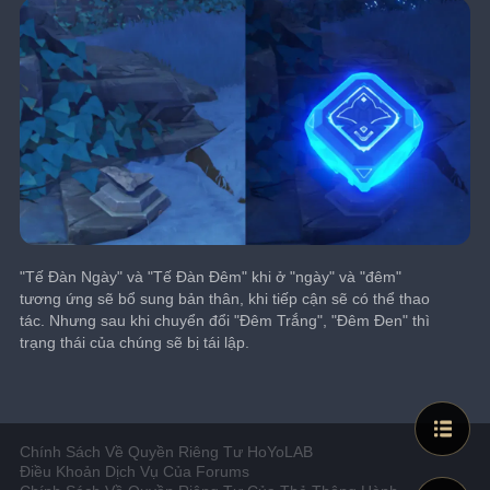
"Tế Đàn Ngày" và "Tế Đàn Đêm" khi ở "ngày" và "đêm" 
tương ứng sẽ bổ sung bản thân, khi tiếp cận sẽ có thể thao 
tác. Nhưng sau khi chuyển đổi "Đêm Trắng", "Đêm Đen" thì 
trạng thái của chúng sẽ bị tái lập.
Chính Sách Về Quyền Riêng Tư HoYoLAB
Điều Khoản Dịch Vụ Của Forums