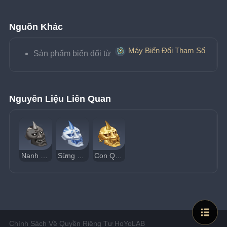
Nguồn Khác
Máy Biến Đổi Tham Số
Sản phẩm biến đổi từ 
Nguyên Liệu Liên Quan
Nanh Cọp Của Gekiga
Sừng Của Gekiga
Con Quỷ Của Gekiga
Chính Sách Về Quyền Riêng Tư HoYoLAB