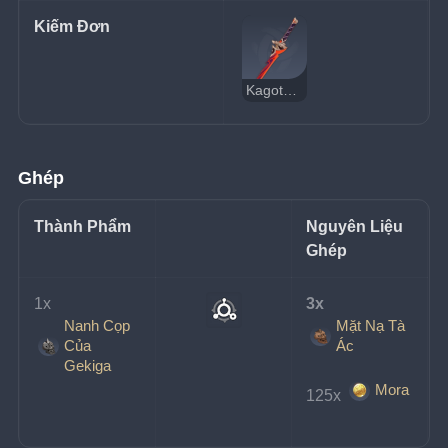
Kiếm Đơn
Kagotsurube Isshin
Ghép
Thành Phẩm
Nguyên Liệu 
Ghép
1x 
3x 
Nanh Cọp
Mặt Nạ Tà
Của
Ác
Gekiga
Mora
125x 