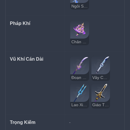
Ngôi Sao Cực Đông
Pháp Khí
Chân Ý Của Kagura
Vũ Khí Cán Dài
Đoạn Thảo Trường Đao
Vây Cá Chẻ Sóng
Lao Xiên Cá
Giáo Thập Tự Kitain
Trọng Kiếm
-