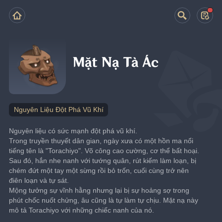
Mặt Nạ Tà Ác
Nguyên Liệu Đột Phá Vũ Khí
Nguyên liệu có sức mạnh đột phá vũ khí.
Trong truyền thuyết dân gian, ngày xưa có một hồn ma nổi 
tiếng tên là "Torachiyo". Võ công cao cường, cơ thể bất hoại. 
Sau đó, hắn nhe nanh với tướng quân, rút kiếm làm loạn, bị 
chém đứt một tay một sừng rồi bỏ trốn, cuối cùng trở nên 
điên loạn và tự sát.
Mộng tưởng sự vĩnh hằng nhưng lại bị sự hoảng sợ trong 
phút chốc nuốt chửng, âu cũng là tự làm tự chịu. Mặt nạ này 
mô tả Torachiyo với những chiếc nanh của nó.